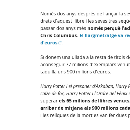
Només dos anys després de llançar la se
drets d'aquest llibre i les seves tres seq
passar dos anys més
només perquè l'ada
Chris Columbus.
El llargmetratge va r
(Obre en finestra nova)
d'euros
.
Si donem una ullada a la resta de títols d
aconseguir 77 milions d'exemplars venuts 
taquilla uns 900 milions d'euros.
Harry Potter i el presoner d'Azkaban, Harry Pot
calze de foc, Harry Potter i l'Ordre del Fènix 
superar
els 65 milions de llibres venuts
arribar de mitjana als 900 milions cad
i les relíquies de la mort es van fer dues p