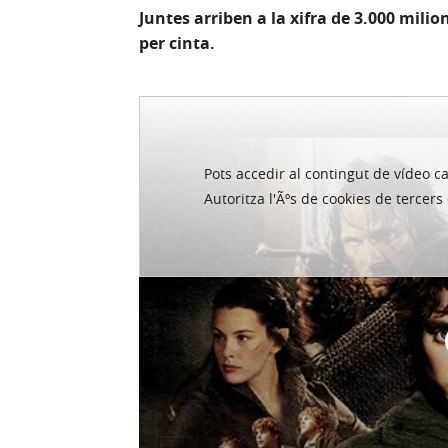
Juntes arriben a la xifra de 3.000 milio
per cinta.
Pots accedir al contingut de ví­deo c
Harry Potter
Autoritza l'Ãºs de cookies de tercer
Res no feia presagiar a J. K. Rowling qua
nen mag Harry Potter que els seus llibres
adaptacions cinematogràfiques també ser
Centrem-nos en el títol de la saga més 
publicat el 1997 i amb 140 milions d'e