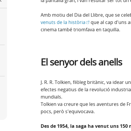
la pantalla gran, i van resultar ser tot un
Amb motiu del Dia del Llibre, que se cele
(Obre en finestra no
venuts de la història
que al cap d'uns a
cinema també triomfava en taquilla.
El senyor dels anells
J. R. R. Tolkien, filòleg britànic, va idear 
efectes negatius de la revolució industrial
mundials.
Tolkien va creure que les aventures de F
pocs, però s'equivocava.
Des de 1954, la saga ha venut uns 150 