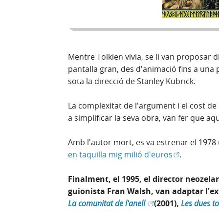
Mentre Tolkien vivia, se li van proposar 
pantalla gran, des d'animació fins a una 
sota la direcció de Stanley Kubrick.
La complexitat de l'argument i el cost de 
a simplificar la seva obra, van fer que a
Amb l'autor mort, es va estrenar el 1978
(Obre en fin
en taquilla mig milió d'euros
.
Finalment, el 1995, el director neozela
guionista Fran Walsh, van adaptar l'ext
(Obre en finestra 
La comunitat de l'anell
(2001),
Les dues to