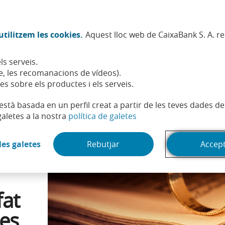
Twitter (Obre en finestra nova)
Facebook (Obre en finestra no
Instagram (Obre en finest
Linkedin (Obre en fin
Youtube (Obre en
Spotify (Obre
TikTok (
What
tilitzem les cookies.
Aquest lloc web de CaixaBank S. A. r
Sostenibilitat
Accionistes i inversors
Persones
ls serveis.
cció: 5 llibres que han triomfat a les llibreries i als cines
, les recomanacions de vídeos).
es sobre els productes i els serveis.
t està basada en un perfil creat a partir de les teves dades 
(Obre en finestra nova)
galetes a la nostra
política de galetes
(Obre en finestra nova)
les galetes
Rebutjar
Accep
fat
nes