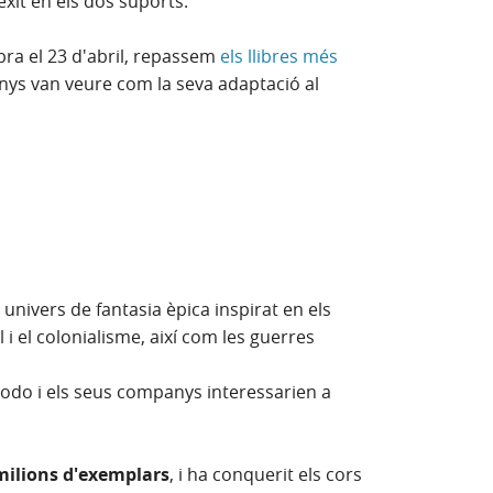
 èxit en els dos suports.
bra el 23 d'abril, repassem
els llibres més
va)
nys van veure com la seva adaptació al
un univers de fantasia èpica inspirat en els
 i el colonialisme, així com les guerres
rodo i els seus companys interessarien a
milions d'exemplars
, i ha conquerit els cors