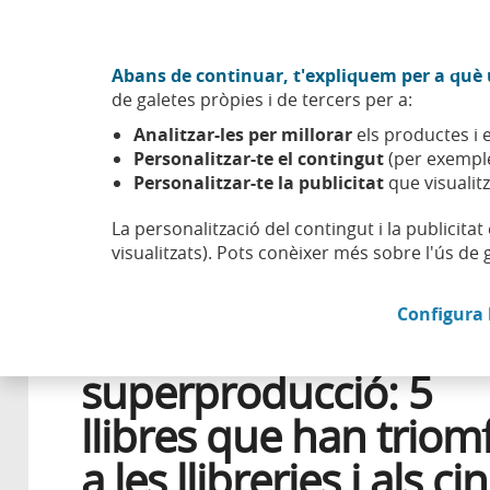
Anar al contingut central
Acció CABK (Obre en finestra nova)
Abans de continuar, t'expliquem per a què u
Sobre nosaltres
de galetes pròpies i de tercers per a:
Caixabank (Anar a Inici)
Analitzar-les per millorar
els productes i e
Esfera
Aprendre
Cultura
De best-seller a superprodu
Personalitzar-te el contingut
(per exemple
Personalitzar-te la publicitat
que visualitz
La personalització del contingut i la publicita
visualitzats). Pots conèixer més sobre l'ús de 
18 ABRIL 2024
CULTURA POPULAR
Configura 
De best-seller a
superproducció: 5
llibres que han triom
a les llibreries i als ci