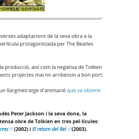
diverses adaptacions de la seva obra a la
pel·lícula protagonitzada per The Beatles
la producció, així com la negativa de Tolkien
quests projectes mai no arribessin a bon port.
 un llargmetratge d'animació
que va obtenir
estra nova)
ndès Peter Jackson i la seva dona, la
ensa obra de Tolkien en tres pel·lícules:
nova)
(Obre en finestra nova)
(Obre en finestra nova)
rres
(2002) i
El retorn del Rei
(2003).