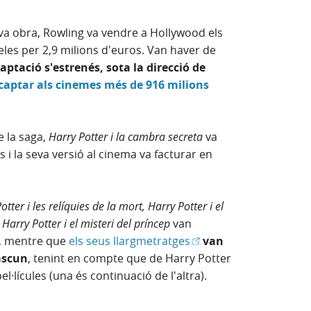
va obra, Rowling va vendre a Hollywood els
üeles per 2,9 milions d'euros. Van haver de
ptació s'estrenés, sota la direcció de
ecaptar als cinemes més de 916 milions
e la saga,
Harry Potter i la cambra secreta
va
i la seva versió al cinema va facturar en
ter i les relíquies de la mort, Harry Potter i el
i Harry Potter i el misteri del príncep
van
(Obre en finestra nova)
, mentre que
els seus llargmetratges
van
ascun
, tenint en compte que de Harry Potter
el·lícules (una és continuació de l'altra).