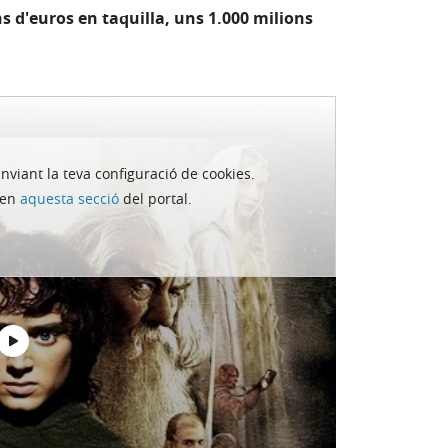
ns d'euros en taquilla, uns 1.000 milions
anviant la teva configuració de cookies.
s en
aquesta secció
del portal.
n va començar a imaginar les aventures del
 es vendrien com a rosquilles i que les seves
ien un èxit.
venuda,
Harry Potter i la pedra filosofal
,
xemplars venuts
.