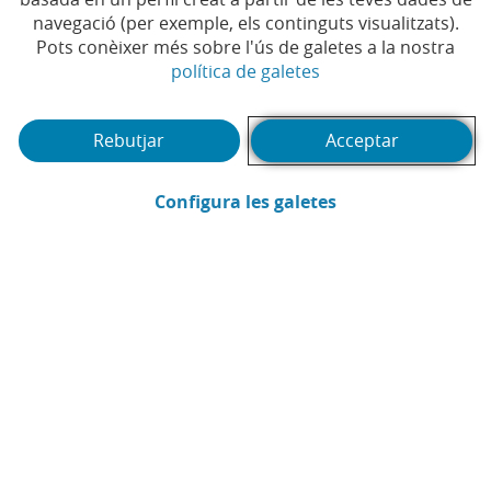
Temps de lectura | 3 min.
navegació (per exemple, els continguts visualitzats).
Pots conèixer més sobre l'ús de galetes a la nostra
(Obre en finestra no
política de galetes
Rebutjar
Acceptar
(Obre en finestra
Configura les galetes
CaixaBank
Comunicació