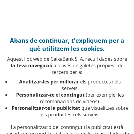
Anar al contingut central
Caixabank (Anar a Inici)
Abans de continuar, t'expliquem per a
EDUCACIÓ FINANCERA
què utilitzem les cookies.
16 DESEMBRE 2025
Aquest lloc web de CaixaBank S. A. recull dades sobre
la teva navegació
a través de galetes pròpies i de
De peluixos a cinturons
tercers per a:
de boxa: objectes que van
Analitzar-les per millorar
els productes i els
trencar rècords en preu
serveis.
Personalitzar-te el contingut
(per exemple, les
recomanacions de vídeos).
Ossos de peluix, guants o entrepans s'han
Personalitzar-te la publicitat
que visualitzes sobre
venut a preus sorprenents, segons recull el
els productes i els serveis.
Llibre Guinness dels rècords
La personalització del contingut i la publicitat està
basada en un perfil creat a partir de les teves dades de