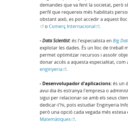
demandes que va fent la societat, però sí 
perfil que requereix més habilitats perso
obstant això, es pot accedir a aquest llo
(Obre en finest
o
Comerç Internacional
.
- Data Scientist
: és l'especialista en
Big Dat
explotar les dades. És un lloc de treball m
permet optimitzar recursos i assolir obj
donar accés a aquesta especialitat, com 
(Obre en finestra nova)
enginyeria
.
- Desenvolupador d'aplicacions
: és un 
avui dia és estranya l'empresa o administ
sigui per relacionar-se amb els seus clie
dedicar-t'hi, pots estudiar Enginyeria I
però una opció cada vegada més estesa 
(Obre en finestra nova)
Matemàtiques
.