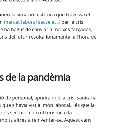
eix la situació històrica que travessa el
(Obre en finestra nova)
un
mercat laboral sacsejat
per la crisi
ue ha hagut de canviar a marxes forçades,
ions del futur resulta fonamental a l'hora de
és de la pandèmia
ió de personal, apunta que la crisi sanitària
Obre en finestra nova)
que s'havia vist al món laboral. I és que la
uns sectors, com el turisme o la
molts altres a reinventar-se. Aquest canvi