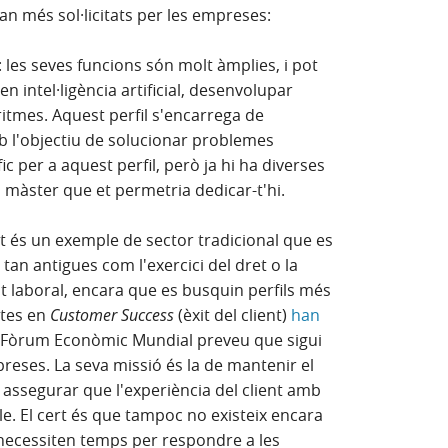
an més sol·licitats per les empreses:
: les seves funcions són molt àmplies, i pot
 intel·ligència artificial, desenvolupar
ritmes. Aquest perfil s'encarrega de
 en finestra nova)
 l'objectiu de solucionar problemes
c per a aquest perfil, però ja hi ha diverses
 màster que et permetria dedicar-t'hi.
t és un exemple de sector tradicional que es
tan antigues com l'exercici del dret o la
t laboral, encara que es busquin perfils més
stes en
Customer Success
(èxit del client)
han
en finestra nova)
el Fòrum Econòmic Mundial preveu que sigui
mpreses. La seva missió és la de mantenir el
 assegurar que l'experiència del client amb
ble. El cert és que tampoc no existeix encara
s necessiten temps per respondre a les