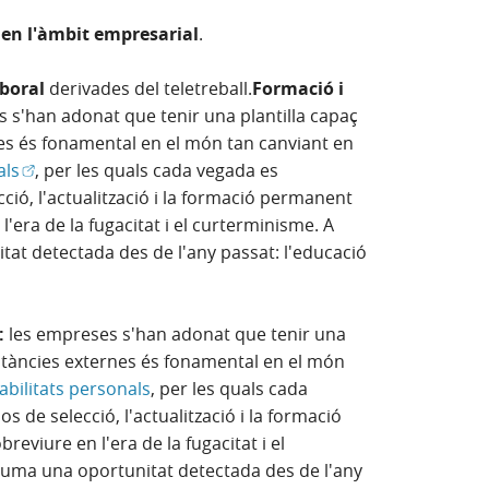
 en l'àmbit empresarial
.
laboral
derivades del teletreball.
Formació i
 s'han adonat que tenir una plantilla capaç
es és fonamental en el món tan canviant en
(Obre en finestra nova)
als
, per les quals cada vegada es
ió, l'actualització i la formació permanent
'era de la fugacitat i el curterminisme. A
at detectada des de l'any passat: l'educació
l:
les empreses s'han adonat que tenir una
mstàncies externes és fonamental en el món
abilitats personals
, per les quals cada
de selecció, l'actualització i la formació
viure en l'era de la fugacitat i el
suma una oportunitat detectada des de l'any