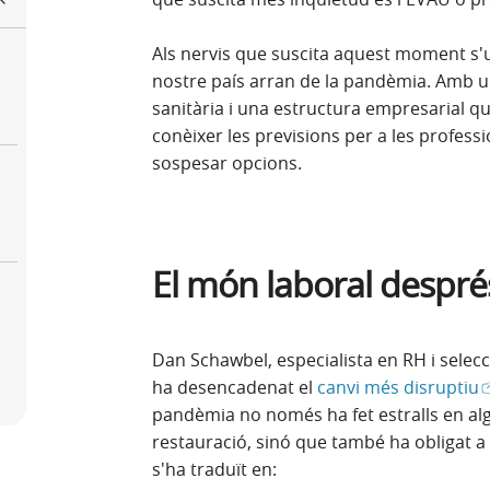
Als nervis que suscita aquest moment s'un
r
nostre país arran de la pandèmia. Amb 
sanitària i una estructura empresarial q
conèixer les previsions per a les profess
sospesar opcions.
El món laboral despr
Dan Schawbel, especialista en RH i selecc
(
ha desencadenat el
canvi més disruptiu
pandèmia no només ha fet estralls en alg
restauració, sinó que també ha obligat a 
s'ha traduït en: