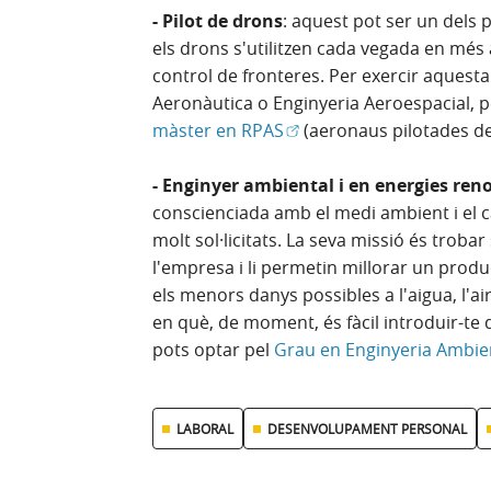
- Pilot de drons
: aquest pot ser un dels 
els drons s'utilitzen cada vegada en més 
control de fronteres. Per exercir aquesta 
Aeronàutica o Enginyeria Aeroespacial, pe
(Obre en finestra nova)
màster en RPAS
(aeronaus pilotades d
- Enginyer ambiental i en energies ren
conscienciada amb el medi ambient i el ca
molt sol·licitats. La seva missió és troba
l'empresa i li permetin millorar un produ
els menors danys possibles a l'aigua, l'ai
en què, de moment, és fàcil introduir-te d
pots optar pel
Grau en Enginyeria Ambie
LABORAL
DESENVOLUPAMENT PERSONAL