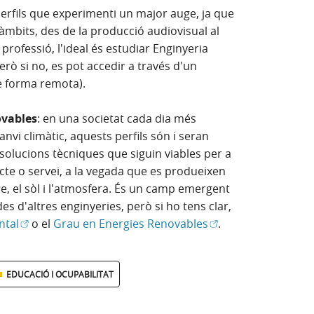
perfils que experimenti un major auge, ja que
àmbits, des de la producció audiovisual al
professió, l'ideal és estudiar Enginyeria
rò si no, es pot accedir a través d'un
e forma remota).
ovables
: en una societat cada dia més
nvi climàtic, aquests perfils són i seran
r solucions tècniques que siguin viables per a
cte o servei, a la vegada que es produeixen
re, el sòl i l'atmosfera. És un camp emergent
es d'altres enginyeries, però si ho tens clar,
(Obre en finestra nova)
(Obre en finestra no
ntal
o el
Grau en Energies Renovables
.
EDUCACIÓ I OCUPABILITAT