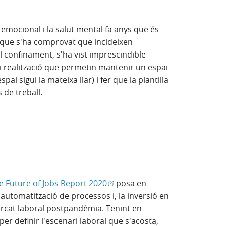
i emocional i la salut mental fa anys que és
a que s'ha comprovat que incideixen
l confinament, s'ha vist imprescindible
i realització que permetin mantenir un espai
ai sigui la mateixa llar) i fer que la plantilla
 de treball.
(Obre en finestra nova)
e Future of Jobs Report 2020
posa en
 l'automatització de processos i, la inversió en
mercat laboral postpandèmia. Tenint en
er definir l'escenari laboral que s'acosta,