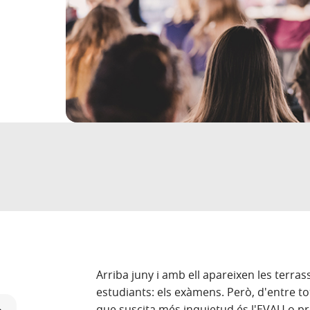
Arriba juny i amb ell apareixen les terras
estudiants: els exàmens. Però, d'entre tot
que suscita més inquietud és l'EVAU o pro