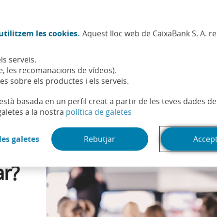
Twitter (Obre en finestra nova)
Facebook (Obre en finestra no
Instagram (Obre en finest
Linkedin (Obre en fin
Youtube (Obre en
Spotify (Obre
TikTok (
What
tilitzem les cookies.
Aquest lloc web de CaixaBank S. A. r
Sostenibilitat
Accionistes i inversors
Persones
ls serveis.
a vida després de l'EVAU
, les recomanacions de vídeos).
es sobre els productes i els serveis.
t està basada en un perfil creat a partir de les teves dades 
(Obre en finestra nova)
galetes a la nostra
política de galetes
(Obre en finestra nova)
les galetes
Rebutjar
Accep
ar?