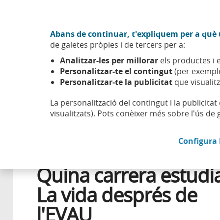
Anar al contingut central
Acció CABK (Obre en finestra nova)
Abans de continuar, t'expliquem per a què u
Sobre nosaltres
de galetes pròpies i de tercers per a:
Caixabank (Anar a Inici)
Analitzar-les per millorar
els productes i e
Esfera
Benestar
Progrés
Quina carrera estudiar? L
Personalitzar-te el contingut
(per exemple
Personalitzar-te la publicitat
que visualitz
La personalització del contingut i la publicita
visualitzats). Pots conèixer més sobre l'ús de 
17 JUNY 2021
Configura 
LABORAL
Quina carrera estudi
La vida després de
l'EVAU