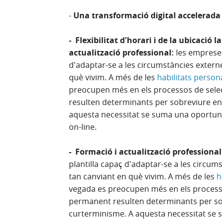
-
Una transformació digital accelerada
- Flexibilitat d'horari i de la ubicació 
actualització professional:
les empreses
d'adaptar-se a les circumstàncies extern
què vivim. A més de les
habilitats person
preocupen més en els processos de selecc
resulten determinants per sobreviure en l
aquesta necessitat se suma una oportunit
on-line.
- Formació i actualització professiona
plantilla capaç d'adaptar-se a les circu
tan canviant en què vivim. A més de les
h
vegada es preocupen més en els processos 
permanent resulten determinants per sobre
curterminisme. A aquesta necessitat se 