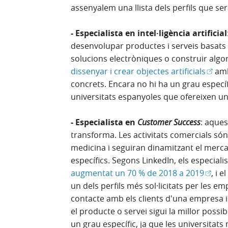
assenyalem una llista dels perfils que ser
- Especialista en intel·ligència artificial
desenvolupar productes i serveis basats en
solucions electròniques o construir algo
(Obre
dissenyar i crear objectes artificials
amb
concrets. Encara no hi ha un grau específi
universitats espanyoles que ofereixen un
- Especialista en
Customer Success
: aques
transforma. Les activitats comercials són 
medicina i seguiran dinamitzant el merca
específics. Segons LinkedIn, els especiali
(Obre 
augmentat un 70 % de 2018 a 2019
, i 
un dels perfils més sol·licitats per les e
contacte amb els clients d'una empresa i
el producte o servei sigui la millor possi
un grau específic, ja que les universitat