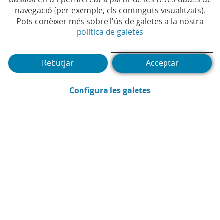
Temps de lectura | 3 min.
navegació (per exemple, els continguts visualitzats).
Pots conèixer més sobre l'ús de galetes a la nostra
(Obre en finestra no
política de galetes
Pots accedir al contingut de ví­deo canviant la teva configuració de cookies.
imagin
Autoritza l'Ãºs de cookies de tercers en
aquesta secció
del portal.
Rebutjar
Acceptar
(Obre en finestra
Configura les galetes
Enviar per email (Obre en finestra nova
Compartir a LinkedIn (Obre en fin
Compartir a WhatsApp (Obre e
Compartir a X (Obre en fi
Compartir a Facebook
CONTINGUT RELACIONAT
FINANCES PERSONALS
El 'mètode de les quatre guardioles' per