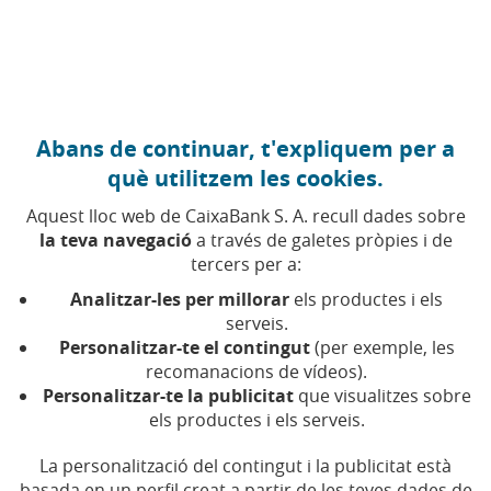
Anar al contingut central
Caixabank (Anar a Inici)
Abans de continuar, t'expliquem per a
FINANCES PERSONALS
què utilitzem les cookies.
9 JUNY 2026
Aquest lloc web de CaixaBank S. A. recull dades sobre
la teva navegació
a través de galetes pròpies i de
Lethal Crysis: reinvertir-ho
tercers per a:
tot per poder continuar
Analitzar-les per millorar
els productes i els
generant ingressos
serveis.
Personalitzar-te el contingut
(per exemple, les
recomanacions de vídeos).
El creador de contingut explica com gestiona els
Personalitzar-te la publicitat
que visualitzes sobre
seus ingressos per mantenir actiu el seu
els productes i els serveis.
projecte
La personalització del contingut i la publicitat està
basada en un perfil creat a partir de les teves dades de