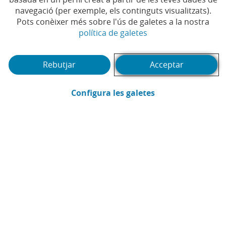
navegació (per exemple, els continguts visualitzats).
Pots conèixer més sobre l'ús de galetes a la nostra
(Obre en finestra no
política de galetes
Rebutjar
Acceptar
(Obre en finestra
Configura les galetes
CaixaBank
Comunicació
Enviar per email (Obre en finestra nova
Compartir a LinkedIn (Obre en fin
Compartir a WhatsApp (Obre e
Compartir a X (Obre en fi
Compartir a Facebook