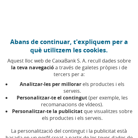
Anar al contingut central
Caixabank (Anar a Inici)
Abans de continuar, t'expliquem per a
EDUCACIÓ FINANCERA
què utilitzem les cookies.
13 MAIG 2019
Aquest lloc web de CaixaBank S. A. recull dades sobre
la teva navegació
a través de galetes pròpies i de
Les despeses més
tercers per a:
habituals que es pot
Analitzar-les per millorar
els productes i els
deduir un autònom
serveis.
Personalitzar-te el contingut
(per exemple, les
recomanacions de vídeos).
Temps de lectura | 5 min.
Personalitzar-te la publicitat
que visualitzes sobre
els productes i els serveis.
La personalització del contingut i la publicitat està
basada en un perfil creat a partir de les teves dades de