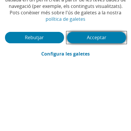
navegació (per exemple, els continguts visualitzats).
Pots conèixer més sobre l'ús de galetes a la nostra
(Obre en finestra no
política de galetes
Rebutjar
Acceptar
(Obre en finestra
Configura les galetes
Nathalie de Seras Zumstein
Protecció de la Informació i Cultura de
Seguretat
Enviar per email (Obre en finestra nova
Compartir a LinkedIn (Obre en fin
Compartir a WhatsApp (Obre e
Compartir a X (Obre en fi
Compartir a Facebook