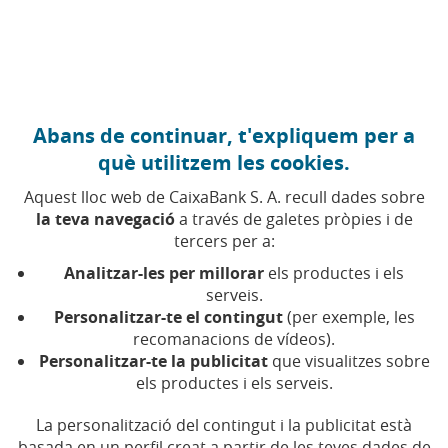
Anar al contingut central
Caixabank (Anar a Inici)
Abans de continuar, t'expliquem per a
DIGITALITZACIÓ
què utilitzem les cookies.
14 DESEMBRE 2022
Aquest lloc web de CaixaBank S. A. recull dades sobre
la teva navegació
a través de galetes pròpies i de
Com activar el control
tercers per a:
parental en telèfons,
Analitzar-les per millorar
els productes i els
tauletes tàctils i consoles
serveis.
Personalitzar-te el contingut
(per exemple, les
recomanacions de vídeos).
Temps de lectura | 5 min.
Personalitzar-te la publicitat
que visualitzes sobre
els productes i els serveis.
La personalització del contingut i la publicitat està
basada en un perfil creat a partir de les teves dades de