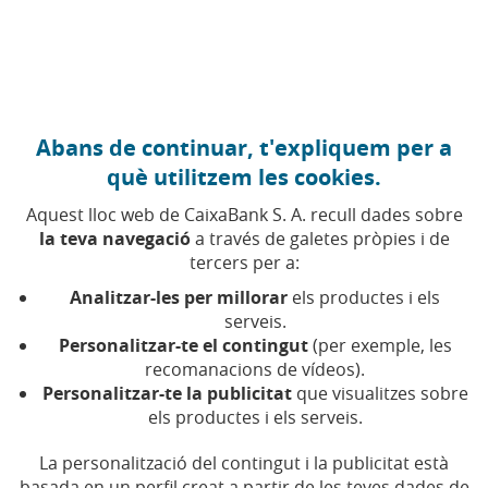
Anar al contingut central
Caixabank (Anar a Inici)
Abans de continuar, t'expliquem per a
22 GENER 2014
què utilitzem les cookies.
Què és la normativa
Aquest lloc web de CaixaBank S. A. recull dades sobre
SEPA?
la teva navegació
a través de galetes pròpies i de
tercers per a:
Analitzar-les per millorar
els productes i els
Temps de lectura | 5 min.
serveis.
Personalitzar-te el contingut
(per exemple, les
recomanacions de vídeos).
Personalitzar-te la publicitat
que visualitzes sobre
els productes i els serveis.
La personalització del contingut i la publicitat està
basada en un perfil creat a partir de les teves dades de