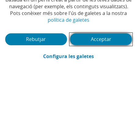
navegació (per exemple, els continguts visualitzats).
Pots conèixer més sobre l'ús de galetes a la nostra
(Obre en finestra no
política de galetes
Rebutjar
Acceptar
(Obre en finestra
Configura les galetes
CaixaBank
Comunicació
Enviar per email (Obre en finestra nova
Compartir a LinkedIn (Obre en fin
Compartir a WhatsApp (Obre e
Compartir a X (Obre en fi
Compartir a Facebook
A partir de l’1 de febrer de 2014,
realitzar i rebre