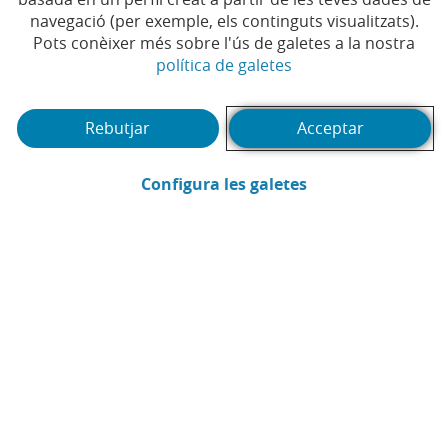
navegació (per exemple, els continguts visualitzats).
Pots conèixer més sobre l'ús de galetes a la nostra
(Obre en finestra no
política de galetes
Rebutjar
Acceptar
(Obre en finestra
Configura les galetes
CaixaBank
Comunicació
Enviar per email (Obre en finestra nova
Compartir a LinkedIn (Obre en fin
Compartir a WhatsApp (Obre e
Compartir a X (Obre en fi
Compartir a Facebook