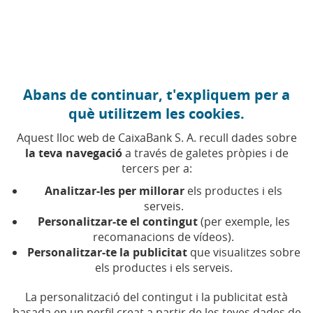
Anar al contingut central
Caixabank (Anar a Inici)
Abans de continuar, t'expliquem per a
CULTURA POPULAR
què utilitzem les cookies.
6 NOVEMBRE 2023
Aquest lloc web de CaixaBank S. A. recull dades sobre
la teva navegació
a través de galetes pròpies i de
Marea rosa: la pel·lícula
tercers per a:
de Barbie ressuscita les
Analitzar-les per millorar
els productes i els
accions de Mattel
serveis.
Personalitzar-te el contingut
(per exemple, les
recomanacions de vídeos).
Temps de lectura | 3 min.
Personalitzar-te la publicitat
que visualitzes sobre
els productes i els serveis.
La personalització del contingut i la publicitat està
basada en un perfil creat a partir de les teves dades de