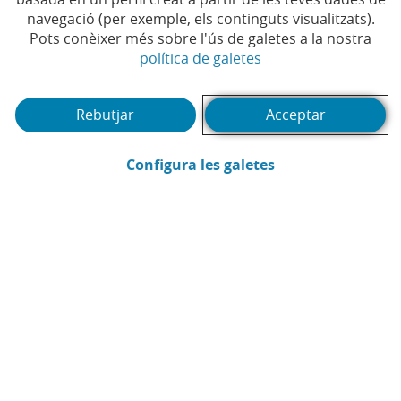
navegació (per exemple, els continguts visualitzats).
Pots conèixer més sobre l'ús de galetes a la nostra
(Obre en finestra no
política de galetes
Rebutjar
Acceptar
(Obre en finestra
Configura les galetes
CaixaBank
Comunicació
Enviar per email (Obre en finestra nova
Compartir a LinkedIn (Obre en fin
Compartir a WhatsApp (Obre e
Compartir a X (Obre en fi
Compartir a Facebook