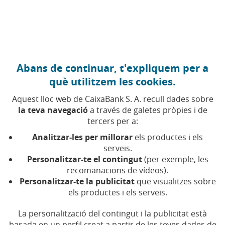
Anar al contingut central
Caixabank (Anar a Inici)
Abans de continuar, t'expliquem per a
FINANCES PERSONALS
què utilitzem les cookies.
22 FEBRER 2023
Aquest lloc web de CaixaBank S. A. recull dades sobre
la teva navegació
a través de galetes pròpies i de
Què és la inflació
tercers per a:
subjacent i com t’afecta
Analitzar-les per millorar
els productes i els
serveis.
Personalitzar-te el contingut
(per exemple, les
Temps de lectura | 3 min.
recomanacions de vídeos).
Personalitzar-te la publicitat
que visualitzes sobre
els productes i els serveis.
La personalització del contingut i la publicitat està
basada en un perfil creat a partir de les teves dades de