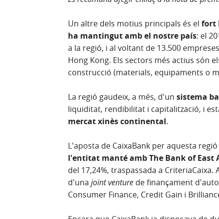
Un altre dels motius principals és el
fort
ha mantingut amb el nostre país
: el 
a la regió, i al voltant de 13.500 empre
Hong Kong. Els sectors més actius són els 
construcció (materials, equipaments o mo
La regió gaudeix, a més, d'un
sistema ba
liquiditat, rendibilitat i capitalització, i 
mercat xinès continental
.
L'aposta de CaixaBank per aquesta regió 
l'entitat manté amb The Bank of East 
del 17,24%, traspassada a CriteriaCaixa. 
d'una
joint venture
de finançament d'auto
Consumer Finance, Credit Gain i Brillianc
Encara que CaixaBank ja disposava de due