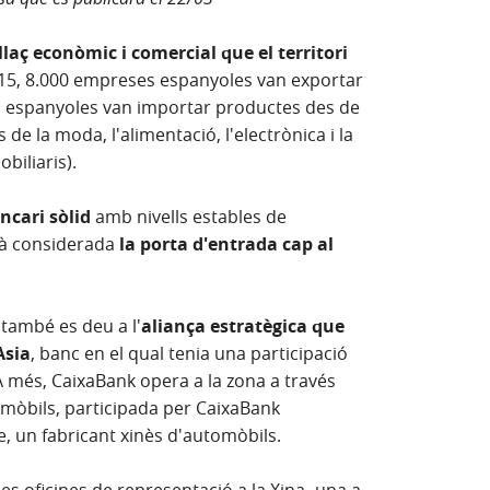
 llaç econòmic i comercial que el territori
2015, 8.000 empreses espanyoles van exportar
ses espanyoles van importar productes des de
de la moda, l'alimentació, l'electrònica i la
biliaris).
ncari sòlid
amb nivells estables de
està considerada
la porta d'entrada cap al
també es deu a l'
aliança estratègica que
Asia
, banc en el qual tenia una participació
A més, CaixaBank opera a la zona a través
mòbils, participada per CaixaBank
e, un fabricant xinès d'automòbils.
s oficines de representació a la Xina -una a