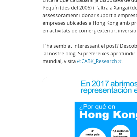
Pequín (des del 2006) i l'altra a Xangai (
assessorament i donar suport a empreses
empreses ubicades a Hong Kong amb proj
en activitats de comerç exterior, inversio
T'ha semblat interessant el post? Descob
al nostre blog. Si prefereixes aprofundi
(Obre en
mundial, visita
@CABK_Research
.