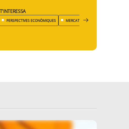
T'INTERESSA
PERSPECTIVES ECONÒMIQUES
MERCATS FINANCERS
EMPRENED