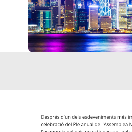
Després d'un dels esdeveniments més impo
celebració del Ple anual de l'Assemblea 
l'economia del país no està passant pel 