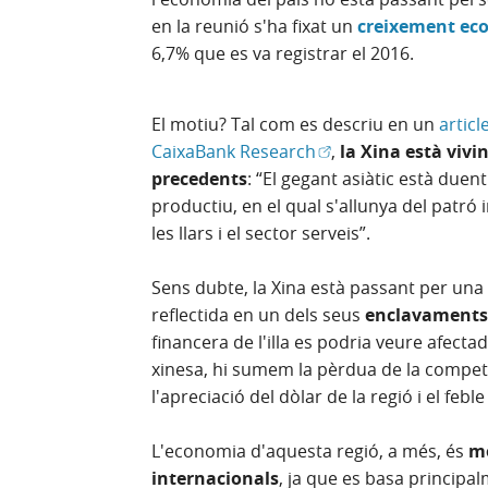
en la reunió s'ha fixat un
creixement eco
6,7% que es va registrar el 2016.
El motiu? Tal com es descriu en un
artic
(Obre en finestra nov
CaixaBank Research
,
la Xina està vivi
precedents
: “El gegant asiàtic està due
productiu, en el qual s'allunya del patr
les llars i el sector serveis”.
Sens dubte, la Xina està passant per un
reflectida en un dels seus
enclavaments 
financera de l'illa es podria veure afect
xinesa, hi sumem la pèrdua de la competi
l'apreciació del dòlar de la regió i el fe
L'economia d'aquesta regió, a més, és
mo
internacionals
, ja que es basa principa