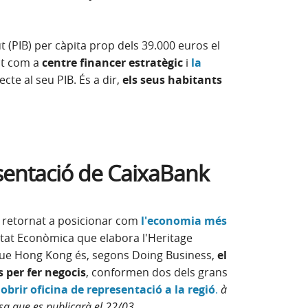
 (PIB) per càpita prop dels 39.000 euros el
nt com a
centre financer estratègic
i
la
n finestra nova)
cte al seu PIB. És a dir,
els seus habitants
sentació de CaixaBank
 retornat a posicionar com
l'economia més
ertat Econòmica que elabora l'Heritage
que Hong Kong és, segons Doing Business,
el
s per fer negocis
, conformen dos dels grans
obrir oficina de representació a la regió
.
à
sa que es publicarà el 22/03