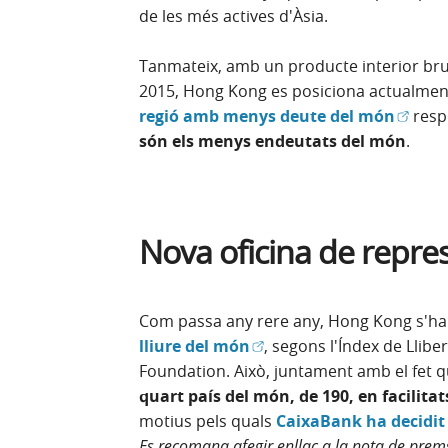
de les més actives d'Àsia.
Tanmateix, amb un producte interior brut
2015, Hong Kong es posiciona actualme
(Obre e
regió amb menys deute del món
respe
són els menys endeutats del món
.
Nova oficina de repre
Com passa any rere any, Hong Kong s'ha
(Obre en finestra nova)
lliure del món
, segons l'Índex de Llib
Foundation. Això, juntament amb el fet 
quart país del món, de 190, en facilitat
motius pels quals
CaixaBank ha decidit 
Es recomana afegir enllaç a la nota de prem