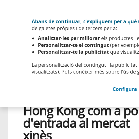
Anar al contingut central
Acció CABK (Obre en finestra nova)
Abans de continuar, t'expliquem per a què u
Sobre nosaltres
de galetes pròpies i de tercers per a:
Caixabank (Anar a Inici)
Analitzar-les per millorar
els productes i e
Esfera
Entorn econòmic
Negocis
Hong Kong com a p
Personalitzar-te el contingut
(per exemple
Personalitzar-te la publicitat
que visualitz
La personalització del contingut i la publicita
visualitzats). Pots conèixer més sobre l'ús de 
22 MARÇ 2017
Configura 
Hong Kong com a po
d'entrada al mercat
xinès