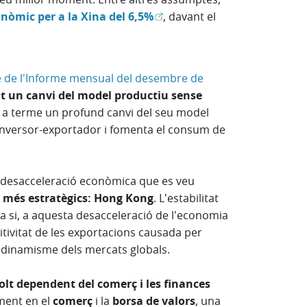
(Obre en finestra nova)
nòmic per a la Xina del 6,5%
, davant el
le de l'Informe mensual del desembre de
a)
nt un canvi del model productiu sense
nt a terme un profund canvi del seu model
ó inversor-exportador i fomenta el consum de
a desacceleració econòmica que es veu
més estratègics: Hong Kong
. L'estabilitat
ada si, a aquesta desacceleració de l'economia
tivitat de les exportacions causada per
ble dinamisme dels mercats globals.
lt dependent del comerç i les finances
lment en el
comerç
i la
borsa de valors
, una