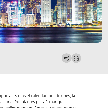
rtants dins el calendari polític xinès, la
Nacional Popular, es pot afirmar que
seu millor moment. Entre altres assumptes,