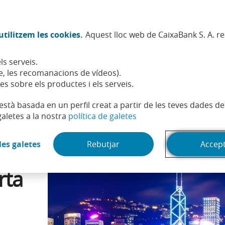
Twitter (Obre en finestra nova)
Facebook (Obre en finestra no
Instagram (Obre en finest
Linkedin (Obre en fin
Youtube (Obre en
Spotify (Obre
TikTok (
What
tilitzem les cookies.
Aquest lloc web de CaixaBank S. A. r
Sostenibilitat
Accionistes i inversors
Persones
ls serveis.
orta d'entrada al mercat xinès
, les recomanacions de vídeos).
es sobre els productes i els serveis.
t està basada en un perfil creat a partir de les teves dades 
(Obre en finestra nova)
galetes a la nostra
política de galetes
(Obre en finestra nova)
les galetes
Rebutjar
Accep
rta