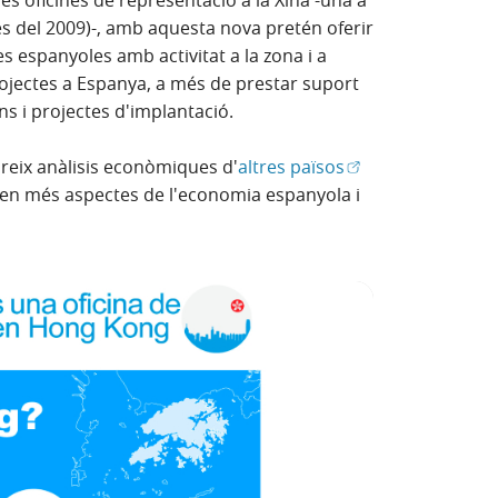
des del 2009)-, amb aquesta nova pretén oferir
 espanyoles amb activitat a la zona i a
ectes a Espanya, a més de prestar suport
ns i projectes d'implantació.
(Obre en finestra 
reix anàlisis econòmiques d'
altres països
r en més aspectes de l'economia espanyola i
 finestra nova)