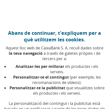
Anar al contingut central
Caixabank (Anar a Inici)
Abans de continuar, t'expliquem per a
LABORAL
què utilitzem les cookies.
23 AGOST 2023
Aquest lloc web de CaixaBank S. A. recull dades sobre
la teva navegació
a través de galetes pròpies i de
El reskilling, l'upskilling i
tercers per a:
l'aprenentatge continu,
Analitzar-les per millorar
els productes i els
les claus del futur laboral
serveis.
Personalitzar-te el contingut
(per exemple, les
recomanacions de vídeos).
Temps de lectura | 3 min.
Personalitzar-te la publicitat
que visualitzes sobre
els productes i els serveis.
La personalització del contingut i la publicitat està
basada en un perfil creat a partir de les teves dades de