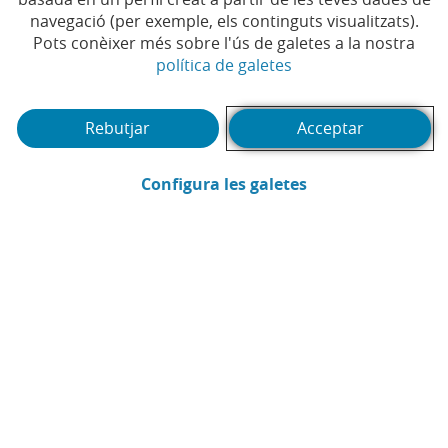
navegació (per exemple, els continguts visualitzats).
Pots conèixer més sobre l'ús de galetes a la nostra
(Obre en finestra no
política de galetes
Rebutjar
Acceptar
(Obre en finestra
Configura les galetes
CaixaBank
Comunicació
Enviar per email (Obre en finestra nova
Compartir a LinkedIn (Obre en fin
Compartir a WhatsApp (Obre e
Compartir a X (Obre en fi
Compartir a Facebook