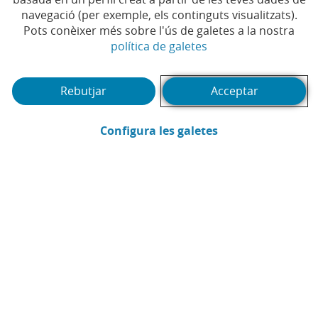
navegació (per exemple, els continguts visualitzats).
Pots conèixer més sobre l'ús de galetes a la nostra
(Obre en finestra no
política de galetes
Rebutjar
Acceptar
CaixaBank
(Obre en finestra
Configura les galetes
Comunicació
Enviar per email (Obre en finestra nova
Compartir a LinkedIn (Obre en fin
Compartir a WhatsApp (Obre e
Compartir a X (Obre en fi
Compartir a Facebook
LECTURES RELACIONADES