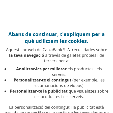
Anar al contingut central
Caixabank (Anar a Inici)
Abans de continuar, t'expliquem per a
FINANCES PERSONALS
què utilitzem les cookies.
10 JULIOL 2024
Aquest lloc web de CaixaBank S. A. recull dades sobre
la teva navegació
a través de galetes pròpies i de
Què és el loud budgeting?
tercers per a:
Analitzar-les per millorar
els productes i els
serveis.
Temps de lectura | 3 min.
Personalitzar-te el contingut
(per exemple, les
recomanacions de vídeos).
Personalitzar-te la publicitat
que visualitzes sobre
els productes i els serveis.
La personalització del contingut i la publicitat està
basada en un perfil creat a partir de les teves dades de