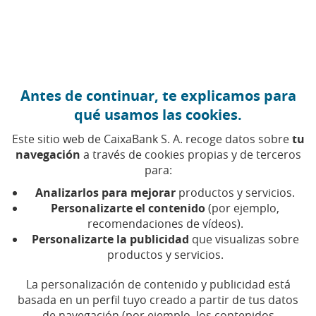
Ir al contenido central
Caixabank (Ir a Inicio)
Antes de continuar, te explicamos para
DIVERSIDAD
qué usamos las cookies.
11 MAYO 2022
Este sitio web de CaixaBank S. A. recoge datos sobre
tu
navegación
a través de cookies propias y de terceros
Mujeres y matemáticas:
para:
cinco referentes
Analizarlos para mejorar
productos y servicios.
españolas
Personalizarte el contenido
(por ejemplo,
recomendaciones de vídeos).
Personalizarte la publicidad
que visualizas sobre
Tiempo de lectura | 3 min.
productos y servicios.
La personalización de contenido y publicidad está
basada en un perfil tuyo creado a partir de tus datos
de navegación (por ejemplo, los contenidos