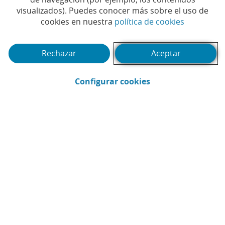
visualizados). Puedes conocer más sobre el uso de
(Abrir en 
cookies en nuestra
política de cookies
Rechazar
Aceptar
(Abrir en ventana 
Configurar cookies
CaixaBank
Comunicación
Enviar por email (Abrir en ventana nue
Compartir en LinkedIn (Abrir en v
Compartir en WhatsApp (Abri
Compartir en X (Abrir en
Compartir en Facebo