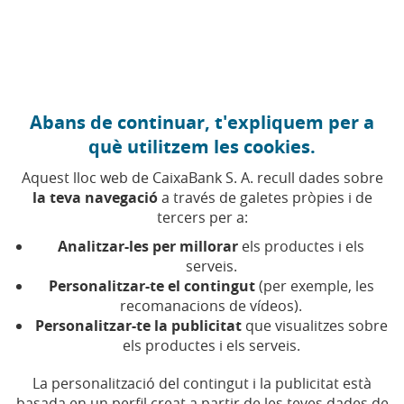
Anar al contingut central
Caixabank (Anar a Inici)
Abans de continuar, t'expliquem per a
què utilitzem les cookies.
Aquest lloc web de CaixaBank S. A. recull dades sobre
la teva navegació
a través de galetes pròpies i de
tercers per a:
07 DE AGOST DE 2024, 10:00
H
|
3
MIN DE LECTURA
Analitzar-les per millorar
els productes i els
CORPORATIU
NACIONAL
serveis.
Personalitzar-te el contingut
(per exemple, les
recomanacions de vídeos).
CaixaBank rep tres
Personalitzar-te la publicitat
que visualitzes sobre
els productes i els serveis.
guardons als Global
Sustainable Finance
La personalització del contingut i la publicitat està
basada en un perfil creat a partir de les teves dades de