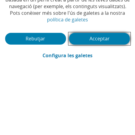
navegació (per exemple, els continguts visualitzats).
Pots conèixer més sobre l'ús de galetes a la nostra
(Obre en finestra no
política de galetes
Rebutjar
Acceptar
(Obre en finestra
Configura les galetes
CaixaBank
Comunicació
Enviar per email (Obre en finestra nova
Compartir a LinkedIn (Obre en fin
Compartir a WhatsApp (Obre e
Compartir a X (Obre en fi
Compartir a Facebook
Ja estem a les festes de Nadal, durant les quals, cada
any, el consum de les llars es dispara. Segons un