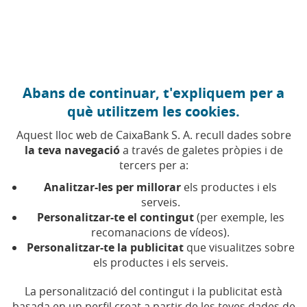
Anar al contingut central
Caixabank (Anar a Inici)
Abans de continuar, t'expliquem per a
19 DESEMBRE 2018
què utilitzem les cookies.
Una picada d'ullet al
Aquest lloc web de CaixaBank S. A. recull dades sobre
consum responsable i al
la teva navegació
a través de galetes pròpies i de
tercers per a:
reciclatge per Nadal
Analitzar-les per millorar
els productes i els
serveis.
Personalitzar-te el contingut
(per exemple, les
Temps de lectura | 5 min.
recomanacions de vídeos).
Personalitzar-te la publicitat
que visualitzes sobre
els productes i els serveis.
La personalització del contingut i la publicitat està
basada en un perfil creat a partir de les teves dades de