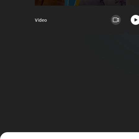
Vídeo
S'estan mostrant les diapositives 1 a 3 del carrusel.