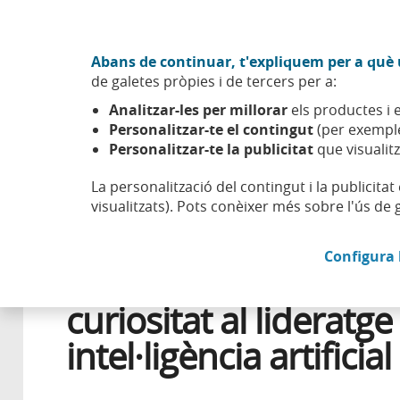
Anar al contingut central
Acció CABK (Obre en finestra nova)
Abans de continuar, t'expliquem per a què u
Sobre nosaltres
de galetes pròpies i de tercers per a:
Caixabank (Anar a Inici)
Analitzar-les per millorar
els productes i e
Esfera
Benestar
Progrés
Nerea Luis: de la curiositat
Personalitzar-te el contingut
(per exemple
Personalitzar-te la publicitat
que visualitz
La personalització del contingut i la publicita
visualitzats). Pots conèixer més sobre l'ús de 
11 JUNY 2026
DIVERSITAT
Configura 
Nerea Luis: de la
curiositat al lideratge
intel·ligència artificial