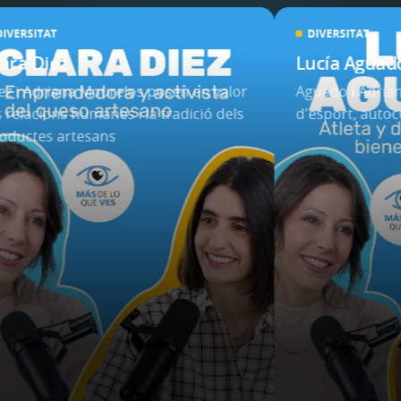
DIVERSITAT
DIVERSITAT
lara Diez
Lucía Aguad
ez i Adriana Mourelos posen en valor
Aguado i Adria
s relacions humanes i la tradició dels
d'esport, autocu
oductes artesans