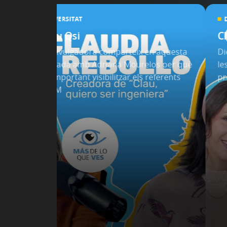
DIVERSITAT
Clau Qsi
C
La divulgadora comparteix en aquesta
Di
xerrada amb Adriana Mourelos per què
le
arxes
és important visibilitzar els referents
pr
STEM