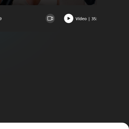
9
Vídeo | 35:04