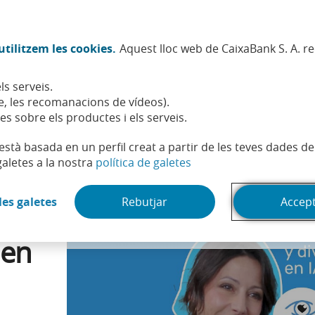
Twitter (Obre en finestra nova)
Facebook (Obre en finestra no
Instagram (Obre en finest
Linkedin (Obre en fin
Youtube (Obre en
Spotify (Obre
TikTok (
What
tilitzem les cookies.
Aquest lloc web de CaixaBank S. A. r
Sostenibilitat
Accionistes i inversors
Persones
ls serveis.
 al lideratge en intel·ligència artificial
, les recomanacions de vídeos).
es sobre els productes i els serveis.
t està basada en un perfil creat a partir de les teves dades 
(Obre en finestra nova)
galetes a la nostra
política de galetes
Pots accedir al contingut de ví­deo canviant la teva configuració de 
(Obre en finestra nova)
les galetes
Rebutjar
Accep
 en