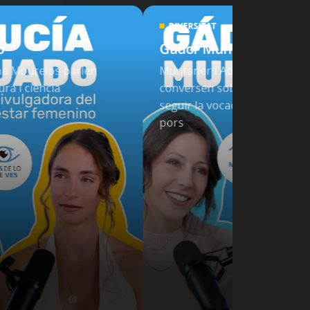
DIVERSITAT
o
Gádor Muntaner
na Mourelos parlen
Muntaner i Adriana Mourelo
ra i ciència
conversen sobre la importàn
seguir la vocació i enfrontar-
pors