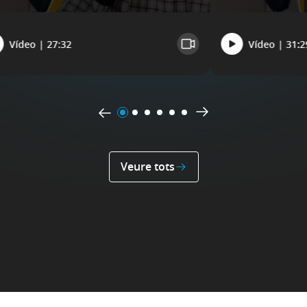
Vídeo | 27:32
Vídeo | 31:2
Veure tots