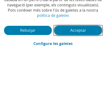
navegació (per exemple, els continguts visualitzats).
Temps de lectura | 4 min.
Pots conèixer més sobre l'ús de galetes a la nostra
(Obre en finestra no
política de galetes
Rebutjar
Acceptar
(Obre en finestra
Configura les galetes
CaixaBank
Comunicació