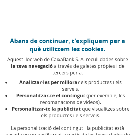
Anar al contingut central
Caixabank (Anar a Inici)
Abans de continuar, t'expliquem per a
CANVI CLIMÀTIC
què utilitzem les cookies.
7 OCTUBRE 2025
Aquest lloc web de CaixaBank S. A. recull dades sobre
la teva navegació
a través de galetes pròpies i de
Estalvi energètic en
tercers per a:
edificis: nou consells per
Analitzar-les per millorar
els productes i els
guanyar eficiència a la
serveis.
Personalitzar-te el contingut
(per exemple, les
teva comunitat
recomanacions de vídeos).
Personalitzar-te la publicitat
que visualitzes sobre
els productes i els serveis.
Sensors, autoconsum, aïllaments... Una
comunitat de veïns pot fer molt per l'eficiència
energètica del seu edifici
La personalització del contingut i la publicitat està
basada en un perfil creat a partir de les teves dades de