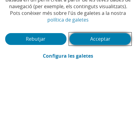
navegació (per exemple, els continguts visualitzats).
Pots conèixer més sobre l'ús de galetes a la nostra
(Obre en finestra no
política de galetes
Rebutjar
Acceptar
(Obre en finestra
Configura les galetes
CaixaBank
Comunicació
Enviar per email (Obre en finestra nova
Compartir a LinkedIn (Obre en fin
Compartir a WhatsApp (Obre e
Compartir a X (Obre en fi
Compartir a Facebook