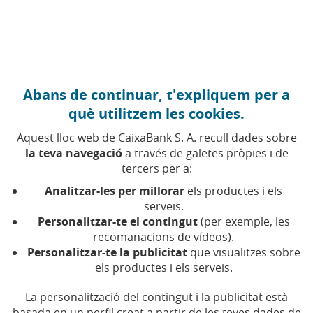
Anar al contingut central
Caixabank (Anar a Inici)
Abans de continuar, t'expliquem per a
EDUCACIÓ FINANCERA
què utilitzem les cookies.
27 GENER 2020
Aquest lloc web de CaixaBank S. A. recull dades sobre
la teva navegació
a través de galetes pròpies i de
Economistes amb Nobel:
tercers per a:
R. H. Thaler i les finances
Analitzar-les per millorar
els productes i els
conductuals
serveis.
Personalitzar-te el contingut
(per exemple, les
recomanacions de vídeos).
Temps de lectura | 5 min.
Personalitzar-te la publicitat
que visualitzes sobre
els productes i els serveis.
La personalització del contingut i la publicitat està
basada en un perfil creat a partir de les teves dades de