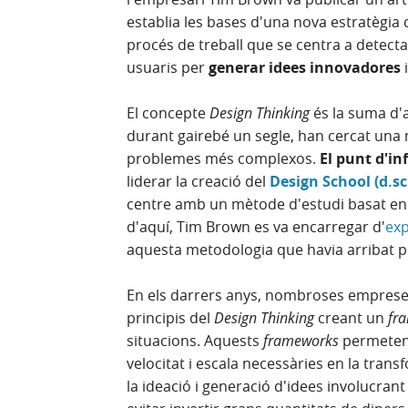
establia les bases d'una nova estratègia 
procés de treball que se centra a detectar
usuaris per
generar idees innovadores
i
El concepte
Design Thinking
és la suma d'
durant gairebé un segle, han cercat una
problemes més complexos.
El punt d'in
liderar la creació del
Design School (d.sc
centre amb un mètode d'estudi basat en 
d'aquí, Tim Brown es va encarregar d'
exp
aquesta metodologia que havia arribat p
En els darrers anys, nombroses emprese
principis del
Design Thinking
creant un
fr
situacions. Aquests
frameworks
permeten 
velocitat i escala necessàries en la tran
la ideació i generació d'idees involucrant 