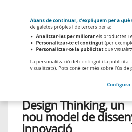
Anar al contingut central
Acció CABK (Obre en finestra nova)
Abans de continuar, t'expliquem per a què u
Sobre nosaltres
de galetes pròpies i de tercers per a:
Caixabank (Anar a Inici)
Analitzar-les per millorar
els productes i e
Esfera
Innovació
Transformació
Design Thinking, u
Personalitzar-te el contingut
(per exemple
Personalitzar-te la publicitat
que visualitz
La personalització del contingut i la publicita
visualitzats). Pots conèixer més sobre l'ús de 
2 OCTUBRE 2018
Configura 
Design Thinking, un
nou model de disseny
innovació