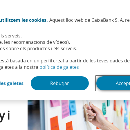
Twitter (Obre en finestra nova)
Facebook (Obre en finestra no
Instagram (Obre en finest
Linkedin (Obre en fin
Youtube (Obre en
Spotify (Obre
TikTok (
What
tilitzem les cookies.
Aquest lloc web de CaixaBank S. A. r
Sostenibilitat
Accionistes i inversors
Persones
ls serveis.
n nou model de disseny i innovació
, les recomanacions de vídeos).
es sobre els productes i els serveis.
t està basada en un perfil creat a partir de les teves dades 
(Obre en finestra nova)
galetes a la nostra
política de galetes
(Obre en finestra nova)
les galetes
Rebutjar
Accep
 i