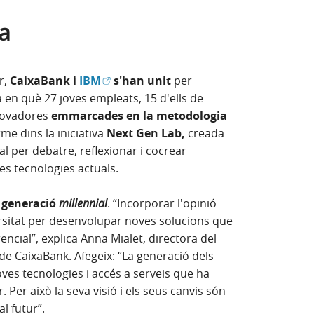
ça
(Obre en finestra nova)
r,
CaixaBank i
IBM
s'han unit
per
 en què 27 joves empleats, 15 d'ells de
nnovadores
emmarcades en la metodologia
rme dins la iniciativa
Next Gen Lab,
creada
l per debatre, reflexionar i cocrear
es tecnologies actuals.
 generació
millennial
. “Incorporar l'opinió
rsitat per desenvolupar noves solucions que
encial”, explica Anna Mialet, directora del
e CaixaBank. Afegeix: “La generació dels
es tecnologies i accés a serveis que ha
 Per això la seva visió i els seus canvis són
l futur”.