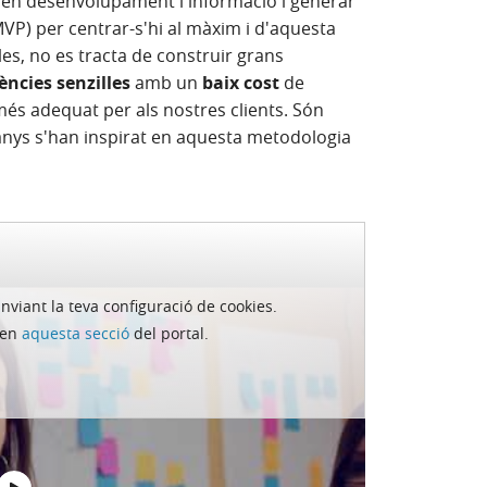
rs en desenvolupament i informació i generar
P) per centrar-s'hi al màxim i d'aquesta
les, no es tracta de construir grans
ncies senzilles
amb un
baix cost
de
més adequat per als nostres clients. Són
anys s'han inspirat en aquesta metodologia
rrester
(“The Total Economic Impact™ Of
2018), gràcies a l'aplicació a escala del
anviant la teva configuració de cookies.
 de projecte van duplicar la velocitat de
s en
aquesta secció
del portal.
its per llançaments més ràpids es combinen
y, desenvolupament i manteniment. Les
it per al disseny inicial i l'alineació un 75%.
rofitar millor el disseny i la comprensió de