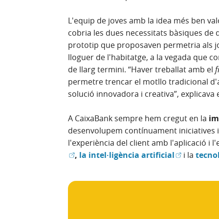
L'equip de joves amb la idea més ben va
cobria les dues necessitats bàsiques de 
prototip que proposaven permetria als jo
lloguer de l'habitatge, a la vegada que c
de llarg termini. “Haver treballat amb el
permetre trencar el motllo tradicional 
solució innovadora i creativa”, explicava
A CaixaBank sempre hem cregut en la
im
desenvolupem contínuament iniciatives in
l'experiència del client amb l'aplicació i 
(Obre en fi
,
la intel·ligència artificial
i la
tecno