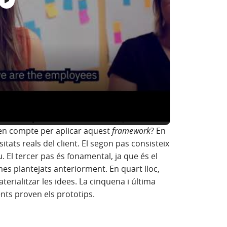
upament i proves un 33%. La pràctica de
eduir els defectes de disseny a la meitat. Els
cció de les necessitats dels usuaris, reduint
revisió.
tzació més ràpid va permetre guanys més
 més gran present dels guanys esperats.
que en pocs anys el
Design Thinking
s'hagi
es les empreses del món
. Però, quines són
a)
en compte per aplicar aquest
framework
? En
itats reals del client. El segon pas consisteix
u. El tercer pas és fonamental, ja que és el
s plantejats anteriorment. En quart lloc,
terialitzar les idees. La cinquena i última
nts proven els prototips.