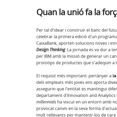
Quan la unió fa la for
Per tal d'idear i construir el banc del futu
celebrar la primera edició d'un programa
CaixaBank, aporten solucions noves i i
Design Thinking
. La jornada es va dur a te
per IBM amb la missió de generar un cana
prototips de productes que s'adeqüin a l
El requisit més important: pertànyer a
la
dels empleats més joves ens aporta dive
assegurin que l'entitat es mantingui difer
departament d'Innovation and Analytics d
millennials
ha viscut en un entorn amb nov
provocat canvis en la seva forma d'actuar.
molt rellevants per mantenir-los de cara a