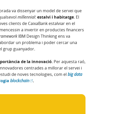
lorada va dissenyar un model de servei que
qualsevol
millennial
:
estalvi i habitatge
. El
ves clients de CaixaBank estalviar en el
omencessin a invertir en productes financers
framework
IBM Design Thinking ens va
d'abordar un problema i poder cercar una
 el grup guanyador.
portància de la innovació
. Per aquesta raó,
novadores centrades a millorar el servei i
(Obre en finestra 
l'estudi de noves tecnologies, com el
big data
nestra nova)
(Obre en finestra nova)
logia
blockchain
.