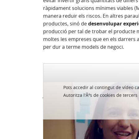
evitar invertir grans quantitats de dine
ràpidament solucions mínimes viables (MV
manera reduir els riscos. En altres parau
productes, sinó de
desenvolupar experiè
producció per tal de trobar el producte 
moltes les empreses que en els darrers 
per dur a terme models de negoci.
Segons un informe recent publicat per
Fo
IBM’s Design Thinking Practice”, febrer de 
Pots accedir al contingut de ví­deo c
framework
IBM Design Thinking, els equips
Autoritza l'Ãºs de cookies de tercer
disseny i execució. Els guanys aconsegu
amb una reducció dels costos de dissen
organitzacions van retallar el temps requer
Així mateix, els equips de projecte van ap