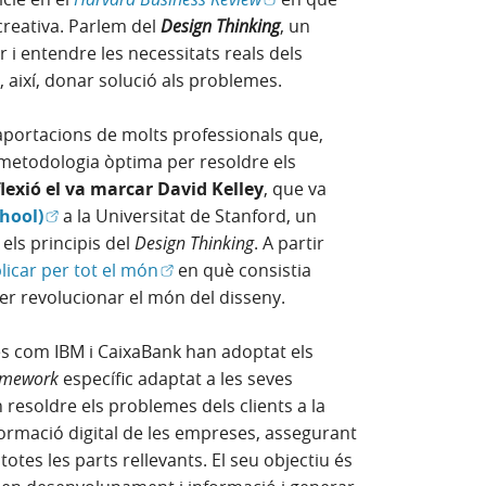
creativa. Parlem del
Design Thinking
, un
 i entendre les necessitats reals dels
, així, donar solució als problemes.
aportacions de molts professionals que,
 metodologia òptima per resoldre els
flexió el va marcar David Kelley
, que va
(Obre en finestra nova)
hool)
a la Universitat de Stanford, un
els principis del
Design Thinking
. A partir
(Obre en finestra nova)
licar per tot el món
en què consistia
er revolucionar el món del disseny.
s com IBM i CaixaBank han adoptat els
amework
específic adaptat a les seves
resoldre els problemes dels clients a la
sformació digital de les empreses, assegurant
totes les parts rellevants. El seu objectiu és