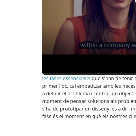
l'usuari per reduir el temps de desenvol
Design Thinking
va ajudar els projectes a r
projectes van tenir més èxit en la satisfa
així els defectes de disseny i la posterior 
Addicionalment, un temps de comerciali
elevats dels nous clients nets i el valor
Davant aquests resultats no és estrany 
convertit en una
eina molt usada a tot
(Obre en finestra nov
les fases essencials
que s'han de tenir 
primer lloc, cal empatitzar amb les necess
a definir el problema i centrar un objecti
moment de pensar solucions als probleme
s'ha de prototipar en disseny, és a dir, ma
fase és el moment en què els nostres clie