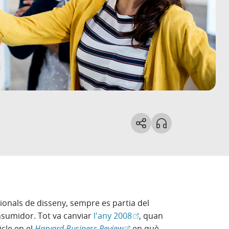
cionals de disseny, sempre es partia del
(Obre en finestra nova)
onsumidor. Tot va canviar
l'any 2008
, quan
(Obre en finestra nova)
icle en el
Harvard Business Review
en què