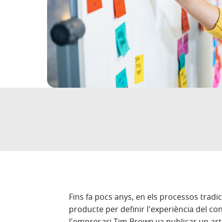
Fins fa pocs anys, en els processos tradi
producte per definir l'experiència del c
l'empresari Tim Brown va publicar un art