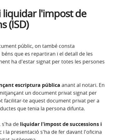
i liquidar l'impost de
s (ISD)
ocument públic, on també consta
 béns que es repartiran i el detall de les
ment ha d'estar signat per totes les persones
ançant escriptura pública
anant al notari. En
 mitjançant un document privat signat per
t facilitar-te aquest document privat per a
roductes que tenia la persona difunta.
 s'ha de
liquidar l'impost de successions i
i la presentació s'ha de fer davant l'oficina
nitat autònoma.