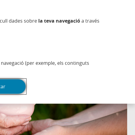
va)
ra nova)
estra nova)
 finestra nova)
 en finestra nova)
Obre en finestra nova)
sapp (Obre en finestra nova)
(Obre en finestra nov
Informació comercial
CA
ecull dades sobre
la teva navegació
a través
Actualitat
Esfera
Imprimeix la pàgina
de navegació (per exemple, els continguts
tar