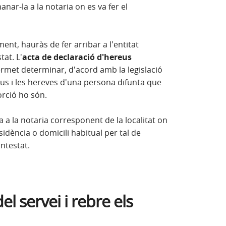
anar-la a la notaria on es va fer el
ent, hauràs de fer arribar a l'entitat
at. L'
acta de declaració d'hereus
rmet determinar, d'acord amb la legislació
reus i les hereves d'una persona difunta que
orció ho són.
a la notaria corresponent de la localitat on
sidència o domicili habitual per tal de
intestat.
del servei i rebre els