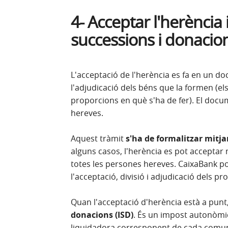
4- Acceptar l'herència 
successions i donacion
L'acceptació de l'herència es fa en un d
l'adjudicació dels béns que la formen (els
proporcions en què s'ha de fer). El docu
hereves.
Aquest tràmit
s'ha de formalitzar mitj
alguns casos, l'herència es pot acceptar
totes les persones hereves. CaixaBank po
l'acceptació, divisió i adjudicació dels p
Quan l'acceptació d'herència està a punt,
donacions (ISD)
. És un impost autonòmic 
liquidadora corresponent de cada comu