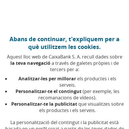
Anar al contingut central
Caixabank (Anar a Inici)
Abans de continuar, t'expliquem per a
Bons Verds
què utilitzem les cookies.
Aquest lloc web de CaixaBank S. A. recull dades sobre
la teva navegació
a través de galetes pròpies i de
Data
ISIN
Tipus
Nominal en
Data de call
tercers per a:
d'emissió
circulació (M)
Analitzar-les per millorar
els productes i els
serveis.
26/06/2025
XS3103589670
SP
EUR 1.000
n.a.
Personalitzar-te el contingut
(per exemple, les
recomanacions de vídeos).
19/03/2024
CH1325807886
SP
CHF 300
19/03/2029
Personalitzar-te la publicitat
que visualitzes sobre
els productes i els serveis.
09/02/2024
XS2764459363
SNP
EUR 1.250
09/02/2031
La personalització del contingut i la publicitat està
basada en un perfil creat a partir de les teves dades de