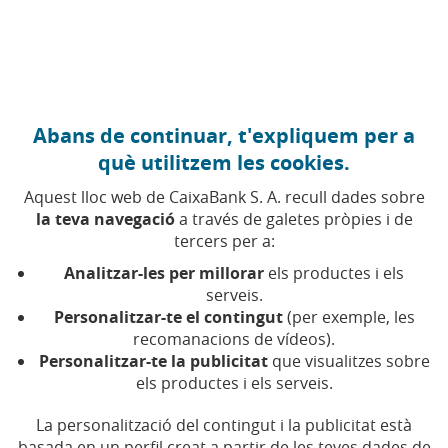
Anar al contingut central
Caixabank (Anar a Inici)
Abans de continuar, t'expliquem per a
Vot a distància
què utilitzem les cookies.
Aquest lloc web de CaixaBank S. A. recull dades sobre
la teva navegació
a través de galetes pròpies i de
Modalitat que permet a l'accionista votar les
tercers per a:
propostes de l'Ordre del Dia sense necessitat
d'assistir físicament a la Junta General, mitjançant els
Analitzar-les per millorar
els productes i els
canals habilitats per la societat, amb caràcter previ a
serveis.
aquesta.
Personalitzar-te el contingut
(per exemple, les
recomanacions de vídeos).
Personalitzar-te la publicitat
que visualitzes sobre
els productes i els serveis.
La personalització del contingut i la publicitat està
basada en un perfil creat a partir de les teves dades de