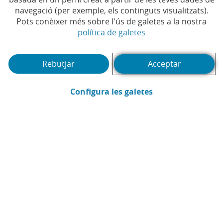
Et pot interessar
navegació (per exemple, els continguts visualitzats).
Pots conèixer més sobre l'ús de galetes a la nostra
(Obre en finestra no
política de galetes
Rebutjar
Acceptar
(Obre en finestra
Configura les galetes
Webinar
Pòd
1
2
3
4
5