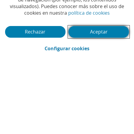
Te puede interesar
visualizados). Puedes conocer más sobre el uso de
(Abrir en 
cookies en nuestra
política de cookies
Rechazar
Aceptar
(Abrir en ventana 
Configurar cookies
Webinar
Pód
1
2
3
4
5