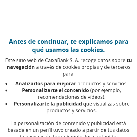
Ir al contenido central
Caixabank (Ir a Inicio)
Antes de continuar, te explicamos para
Voto a distancia
qué usamos las cookies.
Este sitio web de CaixaBank S. A. recoge datos sobre
tu
navegación
a través de cookies propias y de terceros
Modalidad que permite al accionista votar las
para:
propuestas del Orden del Día sin necesidad de asistir
físicamente a la Junta General, mediante los canales
Analizarlos para mejorar
productos y servicios.
habilitados por la sociedad, con carácter previo a la
Personalizarte el contenido
(por ejemplo,
misma.
recomendaciones de vídeos).
Personalizarte la publicidad
que visualizas sobre
productos y servicios.
La personalización de contenido y publicidad está
basada en un perfil tuyo creado a partir de tus datos
de navegación (por ejemplo, los contenidos