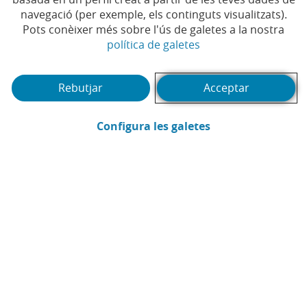
de la Junta General d'Accionistes.
navegació (per exemple, els continguts visualitzats).
Pots conèixer més sobre l'ús de galetes a la nostra
(Obre en finestra no
política de galetes
Rebutjar
Acceptar
Et pot interessar
(Obre en finestra
Configura les galetes
Webinar
Pòd