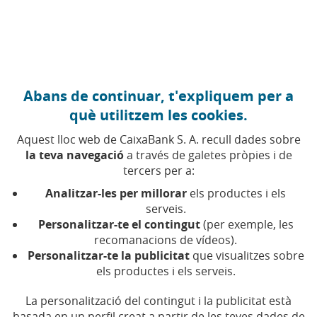
Anar al contingut central
Caixabank (Anar a Inici)
Abans de continuar, t'expliquem per a
Conseller delegat
què utilitzem les cookies.
Aquest lloc web de CaixaBank S. A. recull dades sobre
la teva navegació
a través de galetes pròpies i de
El conseller delegat és un membre del Consell
tercers per a:
d'Administració al qual es deleguen facultats
executives per a la gestió ordinària de la societat.
Analitzar-les per millorar
els productes i els
serveis.
És el màxim responsable executiu i s'encarrega
Personalitzar-te el contingut
(per exemple, les
recomanacions de vídeos).
d'implementar l'estratègia definida pel Consell,
Personalitzar-te la publicitat
que visualitzes sobre
sempre sota la seva supervisió i control.
els productes i els serveis.
El seu nomenament requereix un acord del Consell
La personalització del contingut i la publicitat està
d'Administració i, en determinats casos, l'aprovació
basada en un perfil creat a partir de les teves dades de