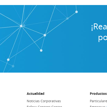
¡Rea
po
Actualidad
Productos 
Noticias Corporativas
Particular
Esfera Content Center
Empresas