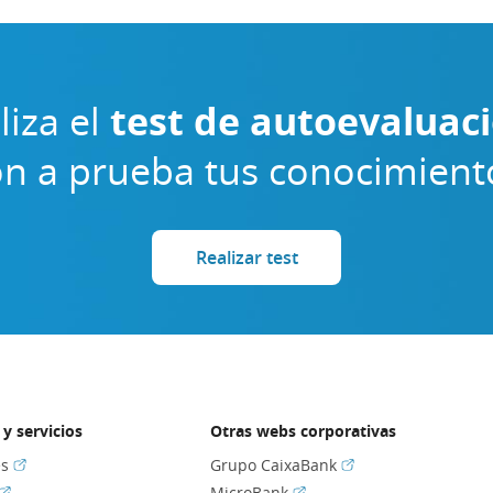
liza el
test de autoevaluac
n a prueba tus conocimient
Realizar test
y servicios
Otras webs corporativas
(Abrir en ventana nueva)
(Abrir en ventana nu
es
Grupo CaixaBank
(Abrir en ventana nueva)
(Abrir en ventana nueva)
MicroBank