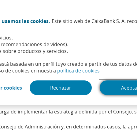
Twitter (Abrir en ventana nueva)
Facebook (Abrir en ventana n
Instagram (Abrir en venta
Linkedin (Abrir en ve
Youtube (Abrir e
Spotify (Abri
TikTok (
What
 usamos las cookies.
Este sitio web de CaixaBank S. A. re
Sostenibilidad
Accionistas e inversores
Personas
icios.
, recomendaciones de vídeos).
s sobre productos y servicios.
está basada en un perfil tuyo creado a partir de tus datos 
(Abrir en venta
so de cookies en nuestra
política de cookies
(Abrir en ventana nueva)
r cookies
Rechazar
Acepta
ejo de Administración al que se le delegan facultades ejecu
rga de implementar la estrategia definida por el Consejo, s
nsejo de Administración y, en determinados casos, la aprob