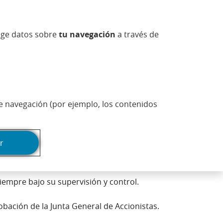
ueva)
na nueva)
ntana nueva)
n ventana nueva)
r en ventana nueva)
Abrir en ventana nueva)
sapp (Abrir en ventana nueva)
(Abrir en ventana n
Información comercial
ES
coge datos sobre
tu navegación
a través de
Actualidad
Esfera
Imprimir página
de navegación (por ejemplo, los contenidos
na nueva)
r
tivas para la gestión ordinaria de la
iempre bajo su supervisión y control.
ación de la Junta General de Accionistas.