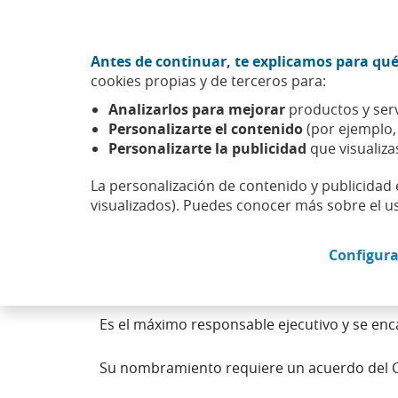
Ir al contenido central
Acción CABK (Abrir en ventana nueva)
Antes de continuar, te explicamos para qué
Sobre nosotros
cookies propias y de terceros para:
Caixabank (Ir a Inicio)
Analizarlos para mejorar
productos y serv
Personalizarte el contenido
(por ejemplo
Personalizarte la publicidad
que visualiza
La personalización de contenido y publicidad 
Consejero delegado
visualizados). Puedes conocer más sobre el u
Configura
El consejero delegado es un miembro del Cons
sociedad.
Es el máximo responsable ejecutivo y se enca
Su nombramiento requiere un acuerdo del Co