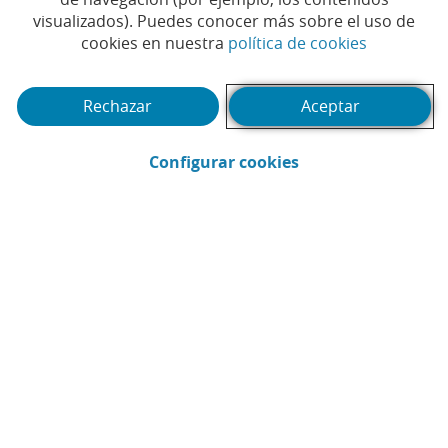
visualizados). Puedes conocer más sobre el uso de
Tiempo de lectura | 5 min.
(Abrir en 
cookies en nuestra
política de cookies
Rechazar
Aceptar
(Abrir en ventana 
Configurar cookies
CaixaBank
Comunicación