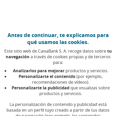
Ir al contenido central
Caixabank (Ir a Inicio)
Antes de continuar, te explicamos para
AYUDAS
qué usamos las cookies.
23 ABRIL 2026
Este sitio web de CaixaBank S. A. recoge datos sobre
tu
navegación
a través de cookies propias y de terceros
Guía del Plan Estatal de
para:
Vivienda 2026-2030:
Analizarlos para mejorar
productos y servicios.
ayudas, requisitos y
Personalizarte el contenido
(por ejemplo,
recomendaciones de vídeos).
novedades
Personalizarte la publicidad
que visualizas sobre
productos y servicios.
Ayudas para jóvenes, para hogares con
La personalización de contenido y publicidad está
ingresos limitados o para la construcción de
VPO. Descubre las más importantes
basada en un perfil tuyo creado a partir de tus datos
de navegación (por ejemplo, los contenidos