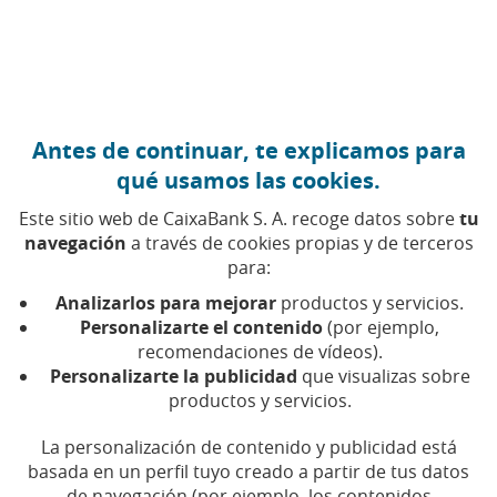
Ir al contenido central
Caixabank (Ir a Inicio)
Antes de continuar, te explicamos para
AYUDAS
qué usamos las cookies.
11 MAYO 2026
Este sitio web de CaixaBank S. A. recoge datos sobre
tu
navegación
a través de cookies propias y de terceros
IMV y subsidio por
para:
desempleo: ¿se pueden
Analizarlos para mejorar
productos y servicios.
cobrar a la vez?
Personalizarte el contenido
(por ejemplo,
recomendaciones de vídeos).
Personalizarte la publicidad
que visualizas sobre
Descubre en qué casos es posible y cuánto se
productos y servicios.
cobra por las dos ayudas
La personalización de contenido y publicidad está
basada en un perfil tuyo creado a partir de tus datos
Tiempo de lectura | 5 min.
de navegación (por ejemplo, los contenidos