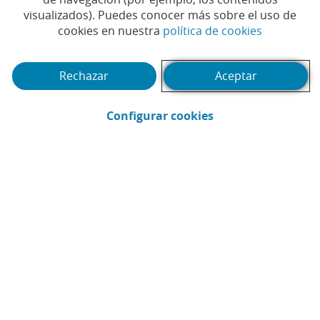
visualizados). Puedes conocer más sobre el uso de
(Abrir en 
cookies en nuestra
política de cookies
Rechazar
Aceptar
(Abrir en ventana 
Configurar cookies
CaixaBank
Comunicación
Enviar por email (Abrir en ventana nue
Compartir en LinkedIn (Abrir en v
Compartir en WhatsApp (Abri
Compartir en X (Abrir en
Compartir en Facebo