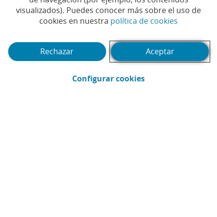
Tiempo de lectura | 4 min.
visualizados). Puedes conocer más sobre el uso de
(Abrir en 
cookies en nuestra
política de cookies
Rechazar
Aceptar
(Abrir en ventana 
Configurar cookies
CaixaBank
Comunicación