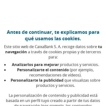
Ir al contenido central
Caixabank (Ir a Inicio)
Antes de continuar, te explicamos para
EMPRESAS
qué usamos las cookies.
30 ABRIL 2026
Este sitio web de CaixaBank S. A. recoge datos sobre
tu
navegación
a través de cookies propias y de terceros
¿Qué es un hackathon y
para:
cómo ayuda a la
Analizarlos para mejorar
productos y servicios.
formación?
Personalizarte el contenido
(por ejemplo,
recomendaciones de vídeos).
Personalizarte la publicidad
que visualizas sobre
De las aulas a las empresas, esta práctica se ha
productos y servicios.
consolidado como un formato intensivo que
mezcla reto, aprendizaje y prototipado
La personalización de contenido y publicidad está
basada en un perfil tuyo creado a partir de tus datos
de navegación (por ejemplo, los contenidos