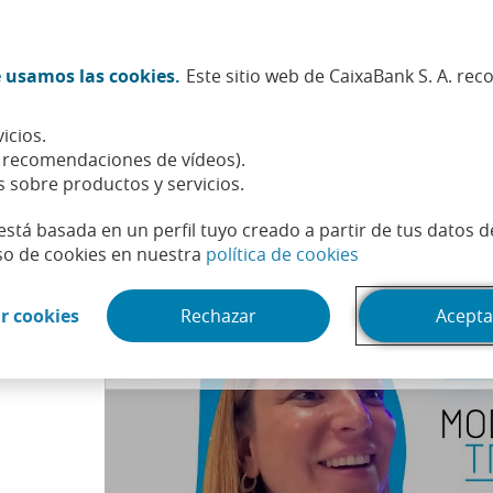
Twitter (Abrir en ventana nueva)
Facebook (Abrir en ventana n
Instagram (Abrir en venta
Linkedin (Abrir en ve
Youtube (Abrir e
Spotify (Abri
TikTok (
What
 usamos las cookies.
Este sitio web de CaixaBank S. A. re
Sostenibilidad
Accionistas e inversores
Personas
icios.
tivo frente a los filtros de la IA
, recomendaciones de vídeos).
s sobre productos y servicios.
está basada en un perfil tuyo creado a partir de tus datos 
(Abrir en venta
so de cookies en nuestra
política de cookies
Puedes acceder al contenido de ví­deo cambiando tu configuración 
(Abrir en ventana nueva)
r cookies
Rechazar
Acepta