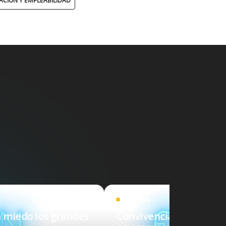
CIÓN Y EMPLEABILIDAD
LABORAL
 miedo los grandes
Convivencia intergener