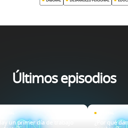
LABORAL
DESARROLLO PERSONAL
EDUCA
Últimos episodios
LABORAL
LABORAL
Hay un primer día de trabajo
¿Por qué dan