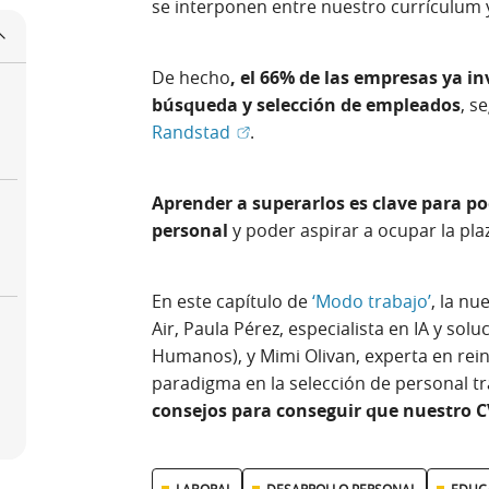
se interponen entre nuestro currículum 
De hecho
, el 66% de las empresas ya in
búsqueda y selección de empleados
, s
(Abrir en ventana nueva)
Randstad
.
Aprender a superarlos es clave para po
personal
y poder aspirar a ocupar la pla
En este capítulo de
‘Modo trabajo’
, la n
Air, Paula Pérez, especialista en IA y so
Humanos), y Mimi Olivan, experta en rein
paradigma en la selección de personal tra
consejos para conseguir que nuestro CV