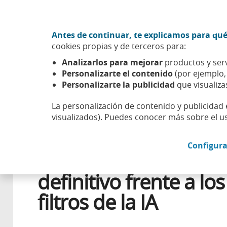
Ir al contenido central
Acción CABK (Abrir en ventana nueva)
Antes de continuar, te explicamos para qué
Sobre nosotros
cookies propias y de terceros para:
Caixabank (Ir a Inicio)
Analizarlos para mejorar
productos y serv
Esfera
Bienestar
Progreso
Cómo diseñar tu CV defini
Personalizarte el contenido
(por ejemplo
Personalizarte la publicidad
que visualiza
La personalización de contenido y publicidad 
visualizados). Puedes conocer más sobre el u
28 AGOSTO 2025
LABORAL
Configura
Cómo diseñar tu CV
definitivo frente a los
filtros de la IA