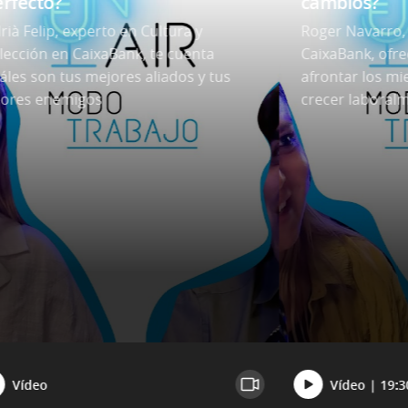
erfecto?
cambios?
rià Felip, experto en Cultura y
Roger Navarro,
lección en CaixaBank, te cuenta
CaixaBank, ofre
áles son tus mejores aliados y tus
afrontar los m
ores enemigos
crecer laboral
Vídeo
Vídeo | 19:3