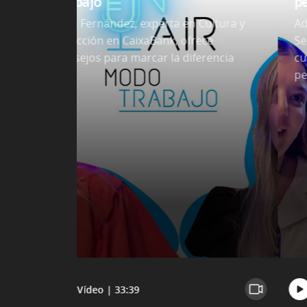
trabajo
p
Aida Fernández, experta en Cultura y
Ad
Selección en CaixaBank, ofrece
Se
consejos para marcar la diferencia
cu
pe
Vídeo | 33:39