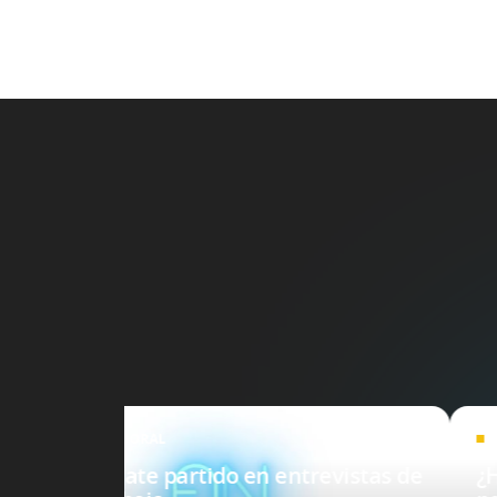
LABORAL
?
Sácate partido en entrevistas de
¿