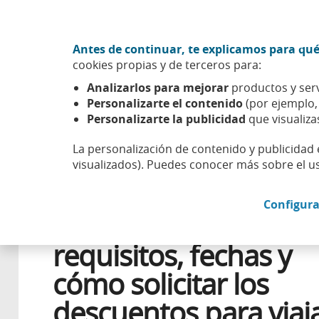
Ir al contenido central
Acción CABK (Abrir en ventana nueva)
Antes de continuar, te explicamos para qué
Sobre nosotros
cookies propias y de terceros para:
Caixabank (Ir a Inicio)
Analizarlos para mejorar
productos y serv
Esfera
Aprender
Salud financiera
Verano Joven 2026
Personalizarte el contenido
(por ejemplo
Personalizarte la publicidad
que visualiza
La personalización de contenido y publicidad 
visualizados). Puedes conocer más sobre el u
10 JUNIO 2026
ECONOMÍA DOMÉSTICA
Configura
Verano Joven 2026:
requisitos, fechas y
cómo solicitar los
descuentos para viaj