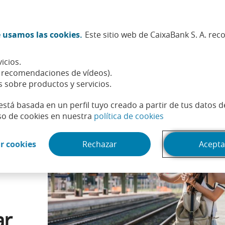
Twitter (Abrir en ventana nueva)
Facebook (Abrir en ventana n
Instagram (Abrir en venta
Linkedin (Abrir en ve
Youtube (Abrir e
Spotify (Abri
TikTok (
What
 usamos las cookies.
Este sitio web de CaixaBank S. A. re
Sostenibilidad
Accionistas e inversores
Personas
icios.
: requisitos, fechas y cómo solicitar los descuentos para viajar
, recomendaciones de vídeos).
s sobre productos y servicios.
está basada en un perfil tuyo creado a partir de tus datos 
(Abrir en venta
so de cookies en nuestra
política de cookies
(Abrir en ventana nueva)
r cookies
Rechazar
Acepta
ar