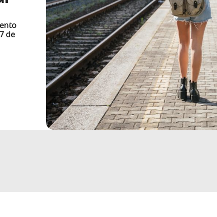
uento
17 de