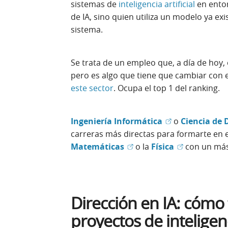
sistemas de
inteligencia artificial
en ento
de IA, sino quien utiliza un modelo ya ex
sistema.
Se trata de un empleo que, a día de hoy,
pero es algo que tiene que cambiar con e
este sector
. Ocupa el top 1 del ranking.
(Abrir en ventan
Ingeniería Informática
o
Ciencia de D
carreras más directas para formarte en e
(Abrir en ventana nueva)
(Abrir en ve
Matemáticas
o la
Física
con un mást
Dirección en IA: cómo 
proyectos de inteligenci