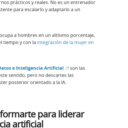
rnos prácticos y reales. No es un entrenador
istente para escalarlo y adaptarlo a un
 ocupa a hombres en un altísimo porcentaje,
l tiempo y con la
integración de la mujer en
a nueva)
(Abrir en ventana nueva)
atos e Inteligencia Artificial
son las
ste sentido, pero no descartes las
ntana nueva)
er posterior orientado a la IA.
formarte para liderar
a artificial