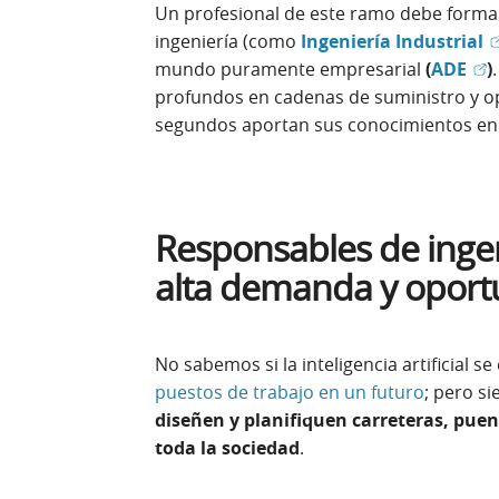
Un profesional de este ramo debe formar
(
ingeniería (como
Ingeniería Industrial
(Ab
mundo puramente empresarial
(
ADE
)
.
profundos en cadenas de suministro y op
segundos aportan sus conocimientos en c
Responsables de ingeni
alta demanda y oport
No sabemos si la inteligencia artificial s
puestos de trabajo en un futuro
; pero s
diseñen y planifiquen carreteras, puen
toda la sociedad
.