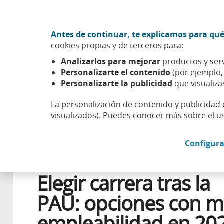
Ir al contenido central
Acción CABK (Abrir en ventana nueva)
Antes de continuar, te explicamos para qué
Sobre nosotros
cookies propias y de terceros para:
Caixabank (Ir a Inicio)
Analizarlos para mejorar
productos y serv
Esfera
Aprender
Educación
Elegir carrera tras la
Personalizarte el contenido
(por ejemplo
Personalizarte la publicidad
que visualiza
La personalización de contenido y publicidad 
visualizados). Puedes conocer más sobre el u
10 JUNIO 2026
Configura
LABORAL
Elegir carrera tras la
PAU: opciones con m
empleabilidad en 20