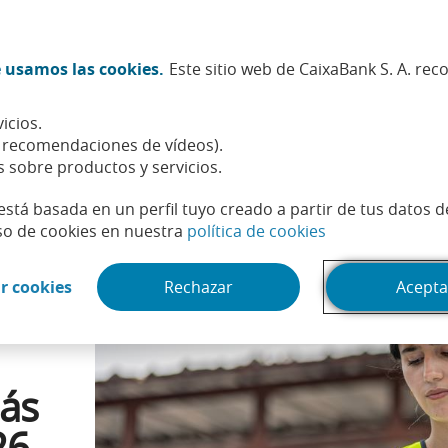
Twitter (Abrir en ventana nueva)
Facebook (Abrir en ventana n
Instagram (Abrir en venta
Linkedin (Abrir en ve
Youtube (Abrir e
Spotify (Abri
TikTok (
What
 usamos las cookies.
Este sitio web de CaixaBank S. A. re
Sostenibilidad
Accionistas e inversores
Personas
icios.
 PAU: opciones con más empleabilidad en 2026
, recomendaciones de vídeos).
s sobre productos y servicios.
está basada en un perfil tuyo creado a partir de tus datos 
(Abrir en venta
so de cookies en nuestra
política de cookies
(Abrir en ventana nueva)
r cookies
Rechazar
Acepta
ás
26