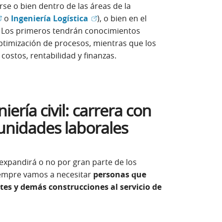
se o bien dentro de las áreas de la
Abrir en ventana nueva)
(Abrir en ventana nueva)
o
Ingeniería Logística
), o bien en el
rir en ventana nueva)
Los primeros tendrán conocimientos
timización de procesos, mientras que los
ostos, rentabilidad y finanzas.
ería civil: carrera con
unidades laborales
e expandirá o no por gran parte de los
iempre vamos a necesitar
personas que
tes y demás construcciones al servicio de