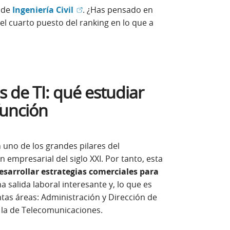
(Abrir en ventana nueva)
 de
Ingeniería Civil
.
¿Has pensado en
l cuarto puesto del ranking en lo que a
 de TI: qué estudiar
función
n uno de los grandes pilares del
 empresarial del siglo XXI. Por tanto, esta
esarrollar estrategias comerciales para
na salida laboral interesante y, lo que es
ntas áreas: Administración y Dirección de
 la de Telecomunicaciones.