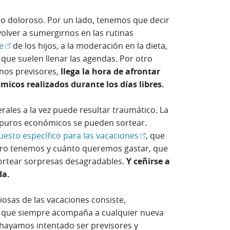
so doloroso. Por un lado, tenemos que decir
volver a sumergirnos en las rutinas
(Abrir en ventana nueva)
e
de los hijos, a la moderación en la dieta,
que suelen llenar las agendas. Por otro
enos previsores,
llega la hora de afrontar
micos realizados durante los días libres.
ales a la vez puede resultar traumático. La
s apuros económicos se pueden sortear.
(Abrir en ventana nueva
esto específico para las vacaciones
, que
ro tenemos y cuánto queremos gastar, que
sortear sorpresas desagradables.
Y ceñirse a
da.
iosas de las vacaciones consiste,
e que siempre acompaña a cualquier nueva
hayamos intentado ser previsores y