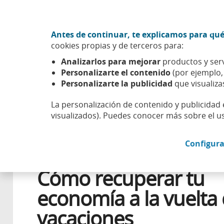
Ir al contenido central
Acción CABK (Abrir en ventana nueva)
Antes de continuar, te explicamos para qué
Sobre nosotros
cookies propias y de terceros para:
Caixabank (Ir a Inicio)
Analizarlos para mejorar
productos y serv
Esfera
Aprender
Salud financiera
Cómo recuperar t
Personalizarte el contenido
(por ejemplo
Personalizarte la publicidad
que visualiza
La personalización de contenido y publicidad 
visualizados). Puedes conocer más sobre el u
2 SEPTIEMBRE 2019
Configura
FINANZAS PERSONALES
Cómo recuperar tu
economía a la vuelta
vacaciones