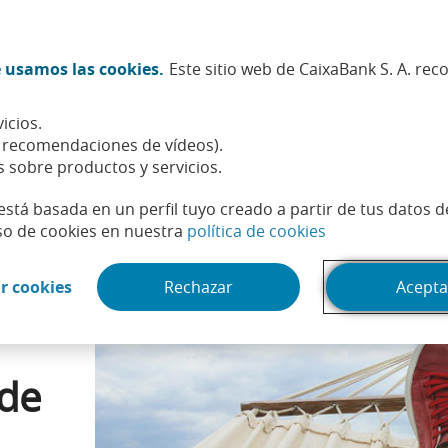
Twitter (Abrir en ventana nueva)
Facebook (Abrir en ventana n
Instagram (Abrir en venta
Linkedin (Abrir en ve
Youtube (Abrir e
Spotify (Abri
TikTok (
What
 usamos las cookies.
Este sitio web de CaixaBank S. A. re
Sostenibilidad
Accionistas e inversores
Personas
icios.
u economía a la vuelta de vacaciones
, recomendaciones de vídeos).
s sobre productos y servicios.
está basada en un perfil tuyo creado a partir de tus datos 
(Abrir en venta
so de cookies en nuestra
política de cookies
(Abrir en ventana nueva)
r cookies
Rechazar
Acepta
 de