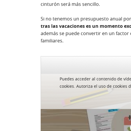
cinturón será más sencillo.
Si no tenemos un presupuesto anual por 
tras las vacaciones es un momento exc
además se puede convertir en un factor cr
familiares.
Puedes acceder al contenido de ví­
Sacar partido a los act
cookies. Autoriza el uso de cookies 
Para aquellos que tienen una segunda re
utilizarla, existe una posibilidad real de
excesos de las vacaciones. Alquilar la c
extraerle un rendimiento puede ser una 