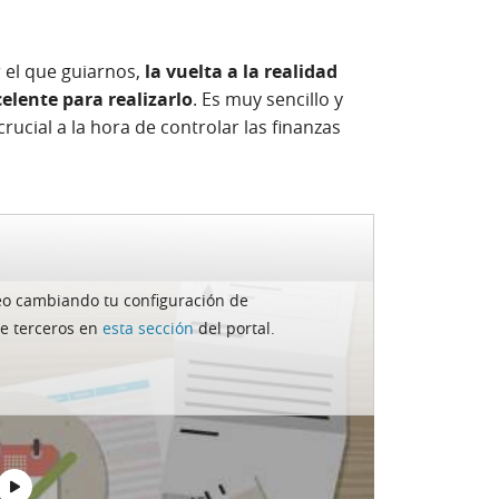
el que guiarnos,
la vuelta a la realidad
elente para realizarlo
. Es muy sencillo y
ucial a la hora de controlar las finanzas
deo cambiando tu configuración de
ivos
de terceros en
esta sección
del portal.
sidencia para sus vacaciones y no vayan a
 obtener unos ingresos extra para paliar los
asa de la playa de manera temporal para
buena idea para recuperar la situación