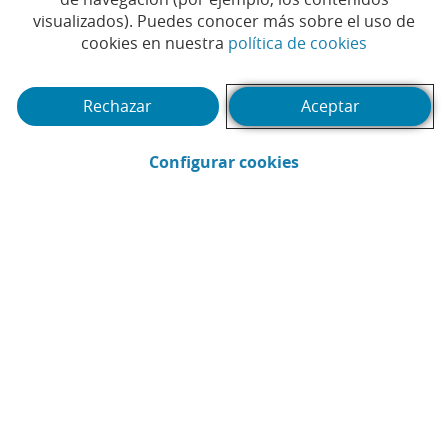
visualizados). Puedes conocer más sobre el uso de
(Abrir en 
cookies en nuestra
política de cookies
Rechazar
Aceptar
(Abrir en ventana 
Configurar cookies
CaixaBank
Comunicación
Enviar por email (Abrir en ventana nue
Compartir en LinkedIn (Abrir en v
Compartir en WhatsApp (Abri
Compartir en X (Abrir en
Compartir en Facebo