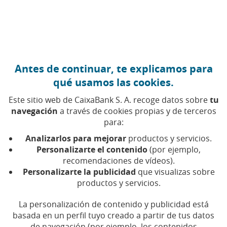
Ir al contenido central
Caixabank (Ir a Inicio)
Antes de continuar, te explicamos para
FINANZAS PERSONALES
qué usamos las cookies.
14 NOVIEMBRE 2025
Este sitio web de CaixaBank S. A. recoge datos sobre
tu
navegación
a través de cookies propias y de terceros
Protege tu dinero en
para:
Internet
Analizarlos para mejorar
productos y servicios.
Personalizarte el contenido
(por ejemplo,
recomendaciones de vídeos).
Conocer las tácticas de los estafadores y
Personalizarte la publicidad
que visualizas sobre
adoptar medidas de protección es esencial para
evitar caer en sus trampas
productos y servicios.
La personalización de contenido y publicidad está
Tiempo de lectura | 5 min.
basada en un perfil tuyo creado a partir de tus datos
de navegación (por ejemplo, los contenidos