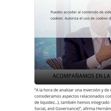
Puedes acceder al contenido de ví­
Inversión: ya no solo 
cookies. Autoriza el uso de cookies 
financiera
"Hace 15 ó 20 años, en nuestro proceso d
corte financiero", cuenta David Manso. Si
incluimos también las de tipo sostenibl
relacionados con el
medio ambiente, fac
es que "ya no solo importa la parte fina
Merced.
“A la hora de analizar una inversión y d
consideramos aspectos relacionados con l
de liquidez...), también hemos integrado 
Social, and Governance)”, afirma Hernán