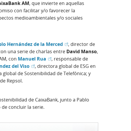
CaixaBank AM
, que invierte en aquellas
so con facilitar y/o favorecer la
spectos medioambientales y/o sociales
(Abrir en ventana nueva)
blo Hernández de la Merced
, director de
con una serie de charlas entre
David Manso
,
(Abrir en ventana nueva)
 AM, con
Manuel Rua
, responsable de
(Abrir en ventana nueva)
́ndez del Viso
, directora global de ESG en
ventana nueva)
ra global de Sostenibilidad de Telefónica; y
d de Repsol.
Sostenibilidad de CaixaBank, junto a Pablo
de concluir la serie.