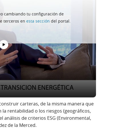
deo cambiando tu configuración de
importa la parte
de terceros en
esta sección
del portal.
e valoración solo incluíamos variables de
n embargo, "hoy, junto a esas variables,
e. Trabajamos con 50-60 indicadores
tores sociales o gobierno corporativo
". Y
nciera", añade Pablo Hernández de la
e construir carteras, de la misma manera que
a rentabilidad o los riesgos (geográficos,
el análisis de criterios ESG (Environmental,
dez de la Merced.