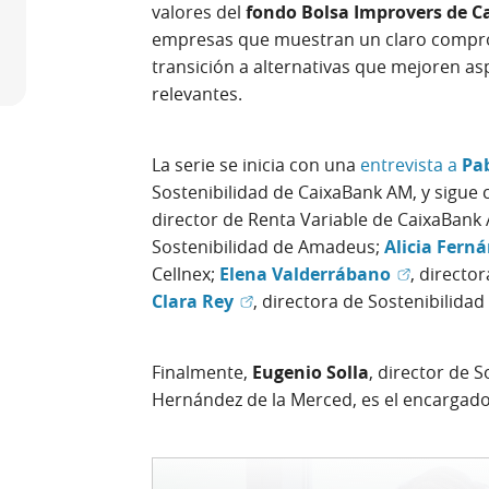
valores del
fondo Bolsa Improvers de 
empresas que muestran un claro compromi
transición a alternativas que mejoren a
relevantes.
La serie se inicia con una
entrevista a
Pa
Sostenibilidad de CaixaBank AM, y sigue 
director de Renta Variable de CaixaBank
Sostenibilidad de Amadeus;
Alicia Ferna
(Abrir en 
Cellnex;
Elena Valderrábano
, directo
(Abrir en ventana nueva)
Clara Rey
, directora de Sostenibilida
Finalmente,
Eugenio Solla
, director de 
Hernández de la Merced, es el encargado 