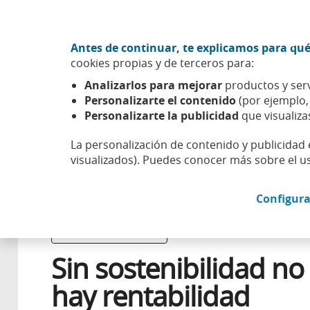
Ir al contenido central
Acción CABK (Abrir en ventana nueva)
Antes de continuar, te explicamos para qué
Sobre nosotros
cookies propias y de terceros para:
Caixabank (Ir a Inicio)
Analizarlos para mejorar
productos y serv
Esfera
Compromiso
Gestión sostenible
Sin sosteni
Personalizarte el contenido
(por ejemplo
Personalizarte la publicidad
que visualiza
La personalización de contenido y publicidad 
visualizados). Puedes conocer más sobre el u
17 NOVIEMBRE 2025
Configura
FINANZAS SOSTENIBLES
Sin sostenibilidad no
hay rentabilidad