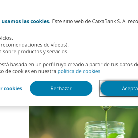
Twitter (Abrir en ventana nueva)
Facebook (Abrir en ventana n
Instagram (Abrir en venta
Linkedin (Abrir en ve
Youtube (Abrir e
Spotify (Abri
TikTok (
What
 usamos las cookies.
Este sitio web de CaixaBank S. A. re
Sostenibilidad
Accionistas e inversores
Personas
icios.
bilidad no hay rentabilidad
, recomendaciones de vídeos).
s sobre productos y servicios.
está basada en un perfil tuyo creado a partir de tus datos 
(Abrir en venta
so de cookies en nuestra
política de cookies
(Abrir en ventana nueva)
r cookies
Rechazar
Acepta