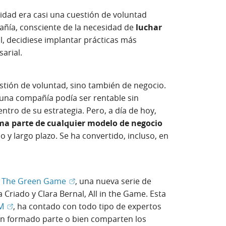
lidad era casi una cuestión de voluntad
ñía, consciente de la necesidad de
luchar
al, decidiese implantar prácticas más
sarial.
stión de voluntad, sino también de negocio.
a, una compañía podía ser rentable sin
entro de su estrategia. Pero, a día de hoy,
rma parte de cualquier modelo de negocio
 y largo plazo. Se ha convertido, incluso, en
(Abrir en ventana nueva)
in The Green Game
, una nueva serie de
Criado y Clara Bernal, All in the Game. Esta
(Abrir en ventana nueva)
AM
, ha contado con todo tipo de expertos
n formado parte o bien comparten los