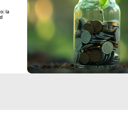
o: la
ad