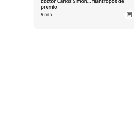
doctor Carlos Simón… filántropos de
premio
5 min