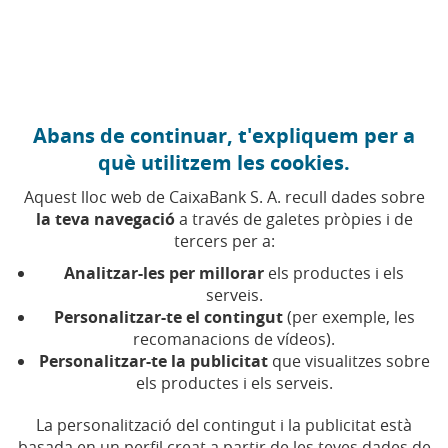
Anar al contingut central
Caixabank (Anar a Inici)
Abans de continuar, t'expliquem per a
què utilitzem les cookies.
CANVI CLIMÀTIC
Economia Exprés
Aquest lloc web de CaixaBank S. A. recull dades sobre
la teva navegació
a través de galetes pròpies i de
L’actualitat econòmica explicada per
tercers per a:
CaixaBank Research
Analitzar-les per millorar
els productes i els
Escoltar l'últim episodi
| 41:34
serveis.
Personalitzar-te el contingut
(per exemple, les
recomanacions de vídeos).
Personalitzar-te la publicitat
que visualitzes sobre
Compartir a Facebook (Obre en finestra nova)
Compartir a X (Obre en finestra nova)
Compartir a WhatsApp (Obre en finestra n
Compartir a LinkedIn (Obre en finestra
Enviar per email (Obre en finestra
els productes i els serveis.
La personalització del contingut i la publicitat està
basada en un perfil creat a partir de les teves dades de