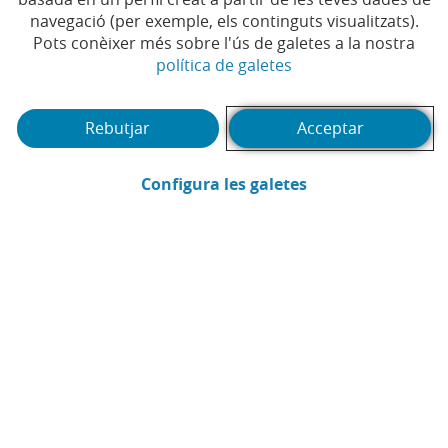
navegació (per exemple, els continguts visualitzats).
Pots conèixer més sobre l'ús de galetes a la nostra
(Obre en finestra no
política de galetes
Tema
Escull tema
Rebutjar
Acceptar
(Obre en finestra
Configura les galetes
Sectors
Escull sectors
Territori
Escull territori
(Abrir calendario)
Data
Temporada
Temporada
Episodi
Episodi