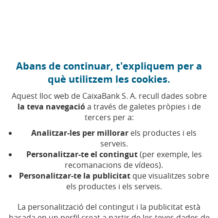
Anar al contingut central
Caixabank (Anar a Inici)
Abans de continuar, t'expliquem per a
EMPRENEDORIA
què utilitzem les cookies.
30 OCTUBRE 2025
Aquest lloc web de CaixaBank S. A. recull dades sobre
la teva navegació
a través de galetes pròpies i de
«Ja no som una família»:
tercers per a:
com fer créixer la teva
Analitzar-les per millorar
els productes i els
startup sense perdre'n
serveis.
Personalitzar-te el contingut
(per exemple, les
l'essència i els valors
recomanacions de vídeos).
Personalitzar-te la publicitat
que visualitzes sobre
els productes i els serveis.
Escalar és un moment decisiu: exigeix
professionalitzar-se sense perdre l'ànima pel
camí. La clau és apostar per les persones
La personalització del contingut i la publicitat està
basada en un perfil creat a partir de les teves dades de