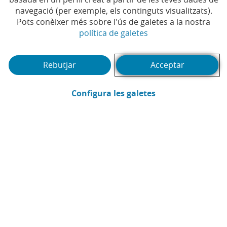
navegació (per exemple, els continguts visualitzats).
Temps de lectura | 6 min.
Pots conèixer més sobre l'ús de galetes a la nostra
(Obre en finestra no
política de galetes
Rebutjar
Acceptar
(Obre en finestra
Configura les galetes
DayOne