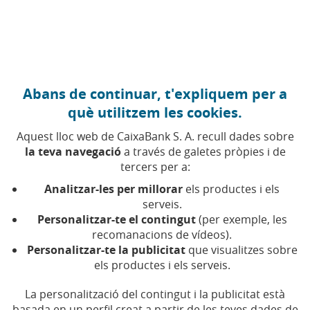
Anar al contingut central
Caixabank (Anar a Inici)
Abans de continuar, t'expliquem per a
ECONOMIA CIRCULAR
què utilitzem les cookies.
17 SETEMBRE 2024
Aquest lloc web de CaixaBank S. A. recull dades sobre
la teva navegació
a través de galetes pròpies i de
Disseny circular:
tercers per a:
esbossant la sostenibilitat
Analitzar-les per millorar
els productes i els
del futur
serveis.
Personalitzar-te el contingut
(per exemple, les
recomanacions de vídeos).
Temps de lectura | 3 min.
Personalitzar-te la publicitat
que visualitzes sobre
els productes i els serveis.
La personalització del contingut i la publicitat està
basada en un perfil creat a partir de les teves dades de