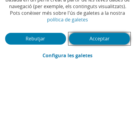
navegació (per exemple, els continguts visualitzats).
Pots conèixer més sobre l'ús de galetes a la nostra
(Obre en finestra no
política de galetes
Rebutjar
Acceptar
(Obre en finestra
Configura les galetes
CaixaBank
Comunicació
Enviar per email (Obre en finestra nova
Compartir a LinkedIn (Obre en fin
Compartir a WhatsApp (Obre e
Compartir a X (Obre en fi
Compartir a Facebook