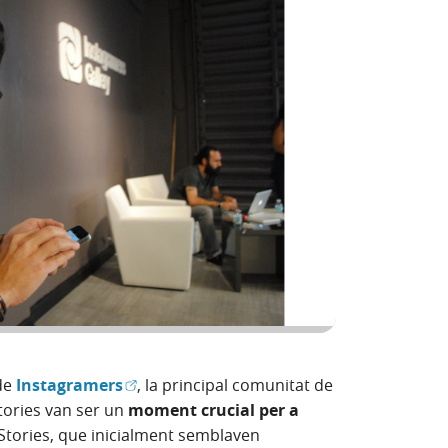
(Obre en finestra nova)
de
Instagramers
, la principal comunitat de
tories van ser un
moment crucial per a
Stories, que inicialment semblaven