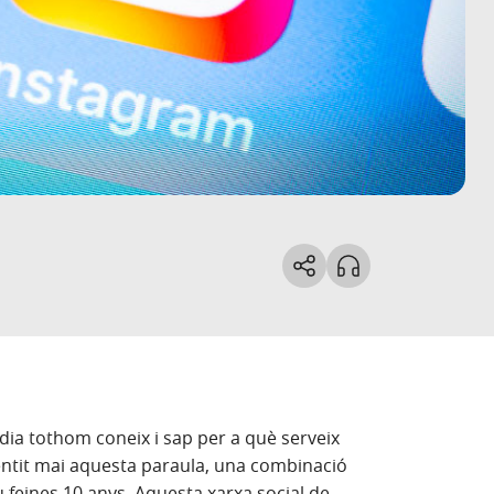
dia tothom coneix i sap per a què serveix
entit mai aquesta paraula, una combinació
u feines 10 anys. Aquesta xarxa social de