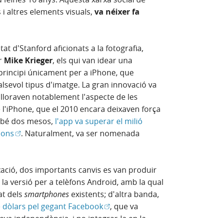
i altres elements visuals,
va néixer fa
at d'Stanford aficionats a la fotografia,
er
Mike Krieger
, els qui van idear una
 principi únicament per a iPhone, que
sevol tipus d'imatge. La gran innovació va
illoraven notablement l'aspecte de les
l'iPhone, que el 2010 encara deixaven força
irebé dos mesos,
l'app va superar el milió
(Obre en finestra nova)
ions
. Naturalment, va ser nomenada
zació, dos importants canvis es van produir
r la versió per a telèfons Android, amb la qual
tat dels
smartphones
existents; d'altra banda,
(Obre en finestra nova)
e dòlars pel gegant Facebook
, que va