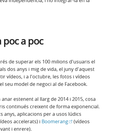
eva independència, i no integrar-la en la
a poc a poc
és de superar els 100 milions d'usuaris el
ls dos anys i mig de vida, el juny d'aquest
r vídeos, i a l'octubre, les fotos i vídeos
 el seu model de negoci al de Facebook.
an anar estenent al llarg de 2014 i 2015, cosa
is continués creixent de forma exponencial.
 anys, aplicacions per a usos lúdics
tra nova)
(Obre en finestra nova)
ídeos accelerats) i
Boomerang
(vídeos
ant i enrere).