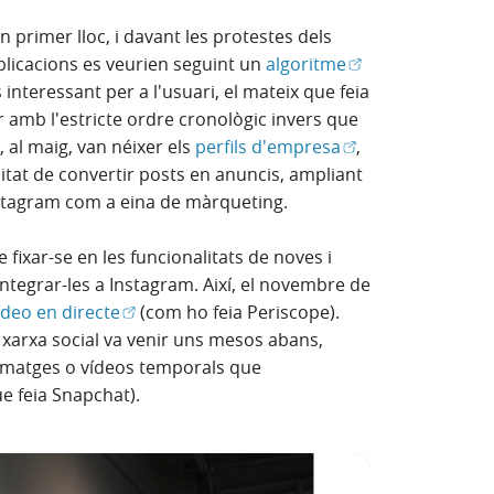
 primer lloc, i davant les protestes dels
(Obre en finestra
ublicacions es veurien seguint un
algoritme
nteressant per a l'usuari, el mateix que feia
 amb l'estricte ordre cronològic invers que
(Obre en finestra 
, al maig, van néixer els
perfils d'empresa
,
ilitat de convertir posts en anuncis, ampliant
Instagram com a eina de màrqueting.
 fixar-se en les funcionalitats de noves i
integrar-les a Instagram. Així, el novembre de
(Obre en finestra nova)
ídeo en directe
(com ho feia Periscope).
 xarxa social va venir uns mesos abans,
e en finestra nova)
 imatges o vídeos temporals que
e feia Snapchat).