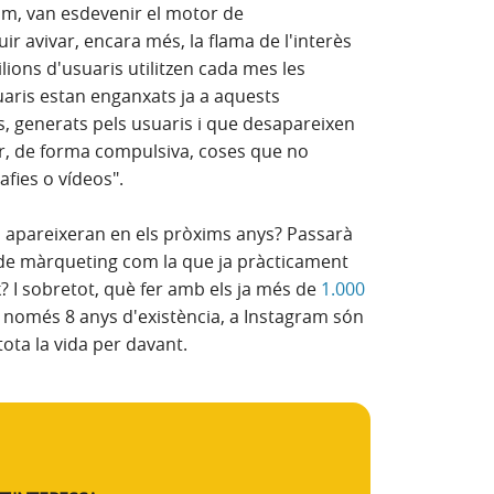
am, van esdevenir el motor de
r avivar, encara més, la flama de l'interès
lions d'usuaris utilitzen cada mes les
aris estan enganxats ja a aquests
s, generats pels usuaris i que desapareixen
ar, de forma compulsiva, coses que no
afies o vídeos".
s apareixeran en els pròxims anys? Passarà
 de màrqueting com la que ja pràcticament
? I sobretot, què fer amb els ja més de
1.000
només 8 anys d'existència, a Instagram són
ota la vida per davant.