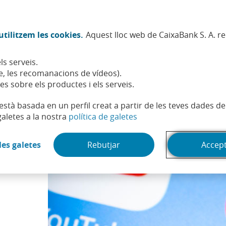
Twitter (Obre en finestra nova)
Facebook (Obre en finestra no
Instagram (Obre en finest
Linkedin (Obre en fin
Youtube (Obre en
Spotify (Obre
TikTok (
What
tilitzem les cookies.
Aquest lloc web de CaixaBank S. A. r
Sostenibilitat
Accionistes i inversors
Persones
ls serveis.
am
, les recomanacions de vídeos).
es sobre els productes i els serveis.
t està basada en un perfil creat a partir de les teves dades 
(Obre en finestra nova)
galetes a la nostra
política de galetes
(Obre en finestra nova)
les galetes
Rebutjar
Accep