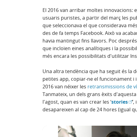
El 2016 van arribar moltes innovacions: en
usuaris puristes, a partir del març les p
que seleccionava el que considerava més i
des de fa temps Facebook. Això va acabar
havia mantingut fins llavors. Poc després
que incloïen eines analítiques i la possib
més encara les possibilitats d'utilitzar 
Una altra tendència que ha seguit és la de
petites app, copiar-ne el funcionament i 
2016 van néixer les
retransmissions de v
Tanmateix, un dels grans èxits d'aquesta
(Obr
l'agost, quan es van crear les ‘
stories
’
,
desapareixen al cap de 24 hores (igual qu