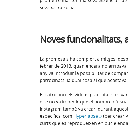
prometre mantenir la seva essència i la s
seva xarxa social.
Noves funcionalitats, 
La promesa s'ha complert a mitges: despr
febrer de 2013, quan encara no arribava a
any va introduir la possibilitat de comparti
patrocinats, la qual cosa sí que acostava
El patrocini i els vídeos publicitaris es v
que no va impedir que el nombre d'usuar
Instagram també va crear, durant aquests
(Obre en fines
específics, com
Hyperlapse
(per crear v
curts que es reprodueixen en bucle endav