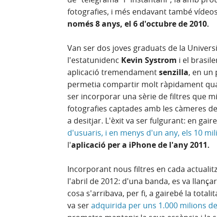
fotografies, i més endavant també vídeos 
només 8 anys, el 6 d'octubre de 2010.
Van ser dos joves graduats de la Universit
l'estatunidenc
Kevin Systrom
i el brasil
aplicació tremendament
senzilla
, en un
permetia compartir molt ràpidament qual
ser incorporar una sèrie de filtres que m
fotografies captades amb les càmeres de 
a desitjar. L'èxit va ser fulgurant: en ga
d'usuaris, i en menys d'un any, els 10 mil
l'
aplicació per a iPhone de l'any 2011.
Incorporant nous filtres en cada actualit
l'abril de 2012: d'una banda, es va llança
cosa s'arribava, per fi, a gairebé la totali
va ser
adquirida per uns 1.000 milions d