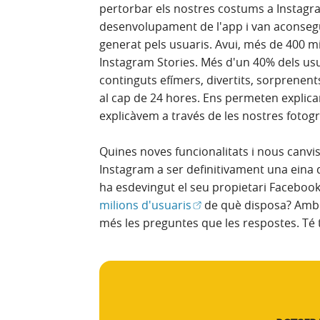
pertorbar els nostres costums a Instagr
desenvolupament de l'app i van aconsegui
generat pels usuaris. Avui, més de 400 mi
Instagram Stories. Més d'un 40% dels usu
continguts efímers, divertits, sorprenent
al cap de 24 hores. Ens permeten explic
explicàvem a través de les nostres fotogr
Quines noves funcionalitats i nous canvi
Instagram a ser definitivament una eina
ha esdevingut el seu propietari Facebook
(Obre en finestra nova)
milions d'usuaris
de què disposa? Amb 
més les preguntes que les respostes. Té t