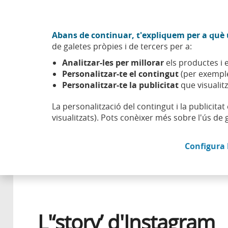
Anar al contingut central
Acció CABK (Obre en finestra nova)
Abans de continuar, t'expliquem per a què u
Sobre nosaltres
de galetes pròpies i de tercers per a:
Caixabank (Anar a Inici)
Analitzar-les per millorar
els productes i e
Esfera
Innovació
Transformació
L'‘story’ d'Instagr
Personalitzar-te el contingut
(per exemple
Personalitzar-te la publicitat
que visualitz
La personalització del contingut i la publicita
visualitzats). Pots conèixer més sobre l'ús de 
5 OCTUBRE 2018
Configura 
L'‘story’ d'Instagram