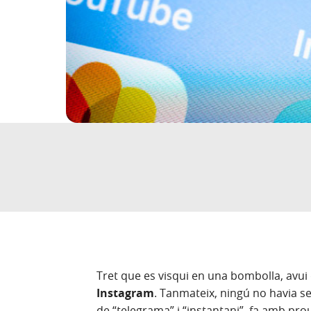
Tret que es visqui en una bombolla, avui 
Instagram
. Tanmateix, ningú no havia s
de “telegrama” i “instantani”, fa amb pro