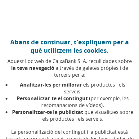
Anar al contingut central
Caixabank (Anar a Inici)
Abans de continuar, t'expliquem per a
FINANCES PERSONALS
què utilitzem les cookies.
2 ABRIL 2024
Aquest lloc web de CaixaBank S. A. recull dades sobre
la teva navegació
a través de galetes pròpies i de
Comença la campanya de
tercers per a:
la renda 2023-2024: això
Analitzar-les per millorar
els productes i els
és tot el que has de saber
serveis.
Personalitzar-te el contingut
(per exemple, les
recomanacions de vídeos).
Temps de lectura | 5 min.
Personalitzar-te la publicitat
que visualitzes sobre
els productes i els serveis.
La personalització del contingut i la publicitat està
basada en un perfil creat a partir de les teves dades de