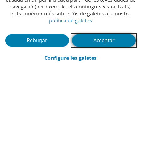
navegació (per exemple, els continguts visualitzats).
Pots conèixer més sobre l'ús de galetes a la nostra
(Obre en finestra no
política de galetes
Rebutjar
Acceptar
(Obre en finestra
Configura les galetes
Pedro Rodríguez Mateo
Assessoria Fiscal CaixaBank
Enviar per email (Obre en finestra nova
Compartir a LinkedIn (Obre en fin
Compartir a WhatsApp (Obre e
Compartir a X (Obre en fi
Compartir a Facebook