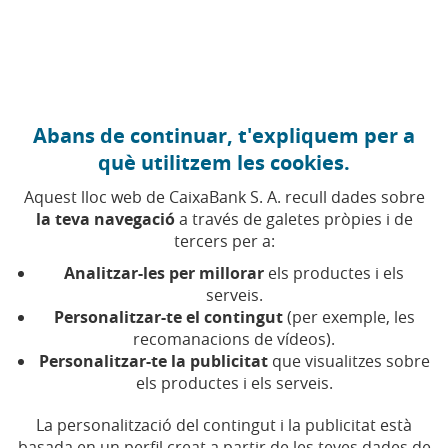
Anar al contingut central
Caixabank (Anar a Inici)
Abans de continuar, t'expliquem per a
22 OCTUBRE 2018
què utilitzem les cookies.
Banksy i el valor
Aquest lloc web de CaixaBank S. A. recull dades sobre
econòmic de l'art
la teva navegació
a través de galetes pròpies i de
tercers per a:
Analitzar-les per millorar
els productes i els
Temps de lectura | 5 min.
serveis.
Personalitzar-te el contingut
(per exemple, les
recomanacions de vídeos).
Personalitzar-te la publicitat
que visualitzes sobre
els productes i els serveis.
La personalització del contingut i la publicitat està
basada en un perfil creat a partir de les teves dades de