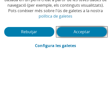
navegació (per exemple, els continguts visualitzats).
EmprenedorXXI a Castella i
Pots conèixer més sobre l'ús de galetes a la nostra
Lleó
(Obre en finestra no
política de galetes
#COMPROMÍS
#TECNOLOGIA
#START-UP
|
|
|
Rebutjar
Acceptar
#INNOVACIÓ
#OCUPACIÓ
#EMPRESES
|
|
|
#PREMI
#INNOVACIÓ
#ECONOMÍA
|
|
|
(Obre en finestra
Configura les galetes
#JORNADA
#EMPRESES
#E-COMMERCE
|
|
|
#DAYONE
#QUALITAT
#DIRECCIÓ
|
|
TERRITORIAL