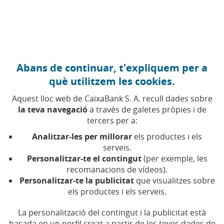
Anar al contingut central
Caixabank (Anar a Inici)
Abans de continuar, t'expliquem per a
què utilitzem les cookies.
Aquest lloc web de CaixaBank S. A. recull dades sobre
la teva navegació
a través de galetes pròpies i de
tercers per a:
22 DE MARÇ DE 2019, 14:00
H
|
8
MIN DE LECTURA
Analitzar-les per millorar
els productes i els
CORPORATIU
EMPRENEDORIA I EMPRESES
serveis.
INNOVACIÓ
Personalitzar-te el contingut
(per exemple, les
CASTELLA I LLEÓ
VALLADOLID
recomanacions de vídeos).
Personalitzar-te la publicitat
que visualitzes sobre
els productes i els serveis.
L'empresa Ficosterra
La personalització del contingut i la publicitat està
guanya els Premis
basada en un perfil creat a partir de les teves dades de