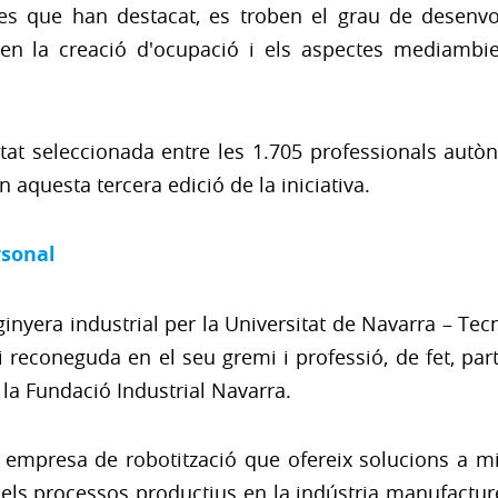
tes que han destacat, es troben el grau de desenvo
 en la creació d'ocupació i els aspectes mediambient
at seleccionada entre les 1.705 professionals autò
n aquesta tercera edició de la iniciativa.
rsonal
nyera industrial per la Universitat de Navarra – Te
 reconeguda en el seu gremi i professió, de fet, part
e la Fundació Industrial Navarra.
 empresa de robotització que ofereix solucions a mid
l dels processos productius en la indústria manufactur