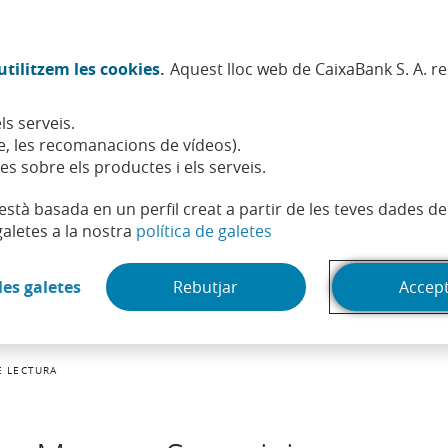
Twitter (Obre en finestra nova)
Facebook (Obre en finestra no
Instagram (Obre en finest
Linkedin (Obre en fin
Youtube (Obre en
Spotify (Obre
TikTok (
What
tilitzem les cookies.
Aquest lloc web de CaixaBank S. A. r
Sostenibilitat
Accionistes i inversors
Persones
ls serveis.
, les recomanacions de vídeos).
es sobre els productes i els serveis.
t està basada en un perfil creat a partir de les teves dades 
(Obre en finestra nova)
galetes a la nostra
política de galetes
(Obre en finestra nova)
les galetes
Rebutjar
Accep
E LECTURA