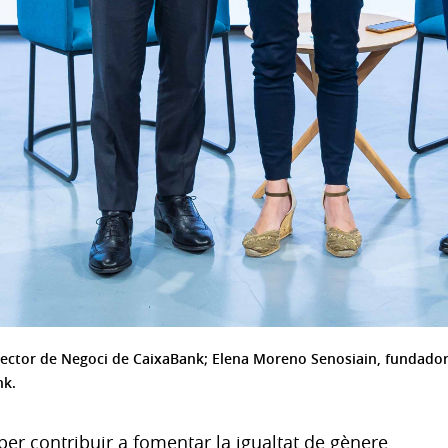
rector de Negoci de CaixaBank; Elena Moreno Senosiain, fundador
nk.
a per contribuir a fomentar la igualtat de gènere