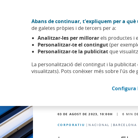
Anar al contingut central
Acció CABK (Obre en finestra nova)
Abans de continuar, t'expliquem per a què u
Sobre nosaltres
de galetes pròpies i de tercers per a:
Caixabank (Anar a Inici)
Analitzar-les per millorar
els productes i e
Actualitat
Noticies
Personalitzar-te el contingut
(per exemple
Personalitzar-te la publicitat
que visualitz
La personalització del contingut i la publicita
visualitzats). Pots conèixer més sobre l'ús de 
Configura 
03 DE AGOST DE 2023, 10:00
H
|
6
MIN D
CORPORATIU
NACIONAL
BARCELONA