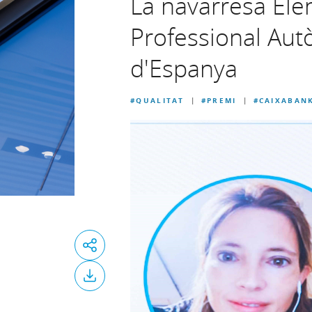
La navarresa Ele
Professional Aut
d'Espanya
#QUALITAT
#PREMI
#CAIXABAN
|
|