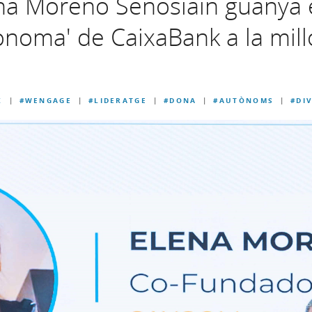
na Moreno Senosiain guanya 
ònoma' de CaixaBank a la mi
K
#WENGAGE
#LIDERATGE
#DONA
#AUTÒNOMS
#DI
|
|
|
|
|