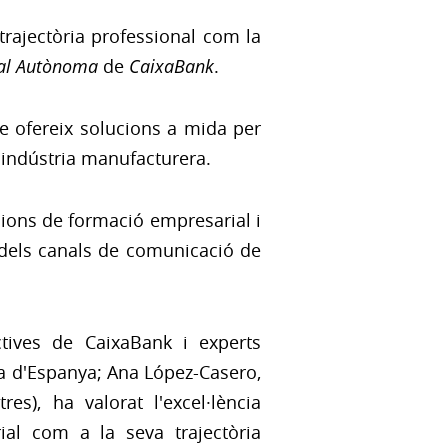
rajectòria professional com la
nal Autònoma
de
CaixaBank
.
ue ofereix solucions a mida per
la indústria manufacturera.
ions de formació empresarial i
 dels canals de comunicació de
ectives de CaixaBank i experts
ia d'Espanya; Ana López-Casero,
es), ha valorat l'excel·lència
ial com a la seva trajectòria