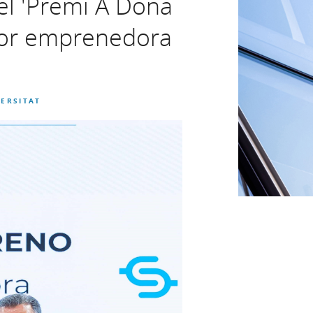
el 'Premi A Dona
llor emprenedora
VERSITAT