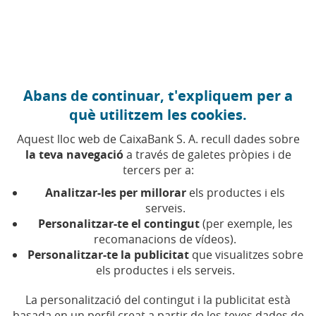
Anar al contingut central
Caixabank (Anar a Inici)
Abans de continuar, t'expliquem per a
què utilitzem les cookies.
Aquest lloc web de CaixaBank S. A. recull dades sobre
la teva navegació
a través de galetes pròpies i de
tercers per a:
25 DE OCTUBRE DE 2016, 00:00
H
|
3
MIN DE LECTURA
Analitzar-les per millorar
els productes i els
CORPORATIU
CATALUNYA
BARCELONA
serveis.
Personalitzar-te el contingut
(per exemple, les
recomanacions de vídeos).
CaixaBank, reconeguda
Personalitzar-te la publicitat
que visualitzes sobre
els productes i els serveis.
entre les empreses líders
mundials en la lluita contra
La personalització del contingut i la publicitat està
basada en un perfil creat a partir de les teves dades de