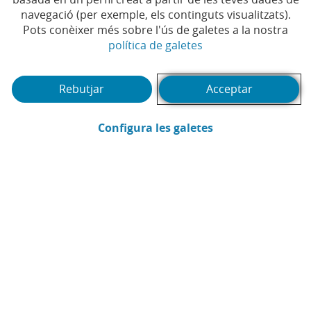
el canvi climàtic per
navegació (per exemple, els continguts visualitzats).
Pots conèixer més sobre l'ús de galetes a la nostra
l'organització CDP
(Obre en finestra no
política de galetes
Rebutjar
Acceptar
(Obre en finestra
Configura les galetes