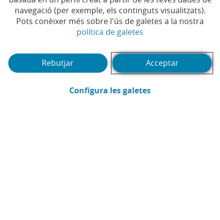
navegació (per exemple, els continguts visualitzats).
suport per als afectats pel
Pots conèixer més sobre l'ús de galetes a la nostra
temporal a la Comunitat
(Obre en finestra no
política de galetes
Valenciana, a Castella-la
Rebutjar
Acceptar
Manxa i a Andalusia
(Obre en finestra
Configura les galetes
#CAIXABANK
#FINANÇAMENT
|