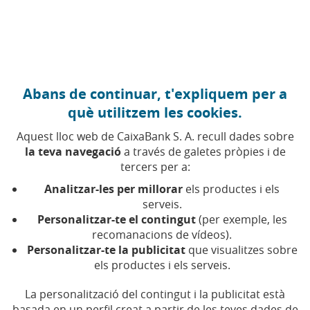
Anar al contingut central
Caixabank (Anar a Inici)
Abans de continuar, t'expliquem per a
què utilitzem les cookies.
Aquest lloc web de CaixaBank S. A. recull dades sobre
la teva navegació
a través de galetes pròpies i de
tercers per a:
30 DE OCTUBRE DE 2024, 00:00
H
|
4
MIN DE LECTURA
Analitzar-les per millorar
els productes i els
CORPORATIU
SOSTENIBILITAT
COMPROMÍS
serveis.
SOCIAL
Personalitzar-te el contingut
(per exemple, les
NACIONAL
recomanacions de vídeos).
Personalitzar-te la publicitat
que visualitzes sobre
els productes i els serveis.
CaixaBank posa en marxa
La personalització del contingut i la publicitat està
un pla de mesures de
basada en un perfil creat a partir de les teves dades de