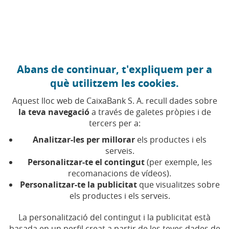
Anar al contingut central
Caixabank (Anar a Inici)
Abans de continuar, t'expliquem per a
què utilitzem les cookies.
Aquest lloc web de CaixaBank S. A. recull dades sobre
la teva navegació
a través de galetes pròpies i de
tercers per a:
10 DE GENER DE 2023, 00:00
H
|
6
MIN DE LECTURA
Analitzar-les per millorar
els productes i els
CORPORATIU
NACIONAL
serveis.
Personalitzar-te el contingut
(per exemple, les
recomanacions de vídeos).
CaixaBank facilita l'accés al
Personalitzar-te la publicitat
que visualitzes sobre
els productes i els serveis.
‘Kit Digital’ i ofereix eines
per impulsar la
La personalització del contingut i la publicitat està
basada en un perfil creat a partir de les teves dades de