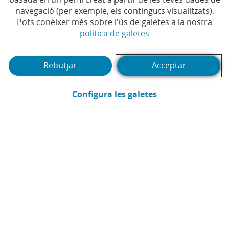
digitalització de
navegació (per exemple, els continguts visualitzats).
Pots conèixer més sobre l'ús de galetes a la nostra
microempreses, comerços
(Obre en finestra no
política de galetes
i autònoms
Rebutjar
Acceptar
#COMPROMÍS
#EMPRESES
#CAIXABANK
|
|
|
#COMERÇ
#AUTÒNOMS
# DIGITAL
|
|
(Obre en finestra
Configura les galetes