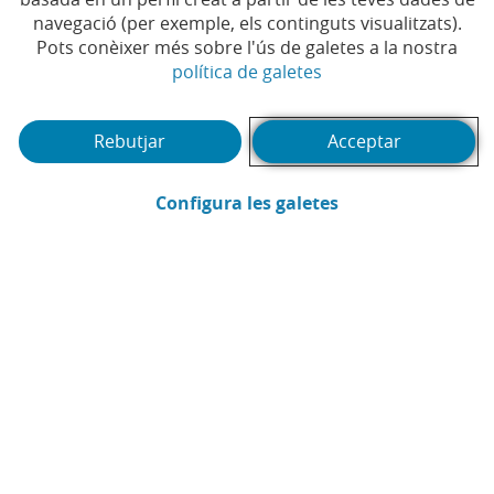
patrimoni natural
navegació (per exemple, els continguts visualitzats).
Pots conèixer més sobre l'ús de galetes a la nostra
(Obre en finestra no
política de galetes
#ACCIÓ SOCIAL
#MEDI AMBIENT
|
|
#SOSTENIBILITAT
#AJUTS
#CONVOCATÒRIA
|
|
#ECONOMIA BAIXA EN CARBONI
|
Rebutjar
Acceptar
(Obre en finestra
Configura les galetes