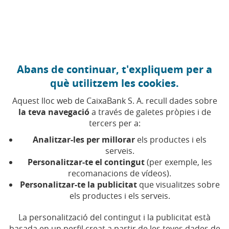
Anar al contingut central
Caixabank (Anar a Inici)
Abans de continuar, t'expliquem per a
què utilitzem les cookies.
Aquest lloc web de CaixaBank S. A. recull dades sobre
la teva navegació
a través de galetes pròpies i de
tercers per a:
11 DE MAIG DE 2023, 00:00
H
|
4
MIN DE LECTURA
Analitzar-les per millorar
els productes i els
CORPORATIU
NACIONAL
serveis.
Personalitzar-te el contingut
(per exemple, les
recomanacions de vídeos).
CaixaBank destina un milió
Personalitzar-te la publicitat
que visualitzes sobre
els productes i els serveis.
d’euros a donar suport a
iniciatives de millora del
La personalització del contingut i la publicitat està
basada en un perfil creat a partir de les teves dades de