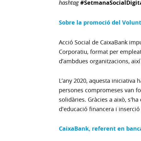
hashtag
#SetmanaSocialDigit
Sobre la promoció del Volun
Acció Social de CaixaBank impul
Corporatiu, format per empleats 
d’ambdues organitzacions, així 
L’any 2020, aquesta iniciativa h
persones compromeses van formar
solidàries. Gràcies a això, s'h
d'educació financera i inserció l
CaixaBank, referent en banc