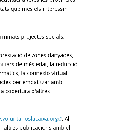
vitats que més els interessin
rminats projectes socials.
eforestació de zones danyades,
iliars de més edat, la reducció
màtics, la connexió virtual
ències per empatitzar amb
la cobertura d'altres
(Obre en finestra nova)
voluntarioslacaixa.org
. Al
r altres publicacions amb el