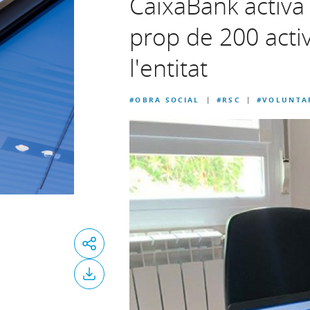
CaixaBank activa
prop de 200 activ
l'entitat
#OBRA SOCIAL
#RSC
#VOLUNTA
|
|