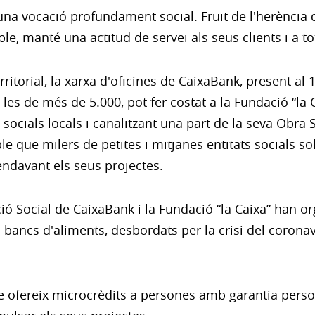
a vocació profundament social. Fruit de l'herència que
, manté una actitud de servei als seus clients i a tot
territorial, la xarxa d'oficines de CaixaBank, present 
 les de més de 5.000, pot fer costat a la Fundació “la 
 socials locals i canalitzant una part de la seva Obra 
e que milers de petites i mitjanes entitats socials so
ndavant els seus projectes.
ió Social de CaixaBank i la Fundació “la Caixa” han 
s bancs d'aliments, desbordats per la crisi del coronav
e ofereix microcrèdits a persones amb garantia person