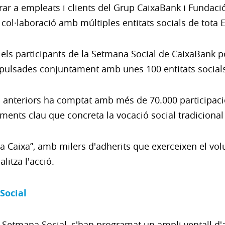
ucrar a empleats i clients del Grup CaixaBank i Fundació
 col·laboració amb múltiples entitats socials de tota 
re els participants de la Setmana Social de CaixaBank
impulsades conjuntament amb unes 100 entitats social
ys anteriors ha comptat amb més de 70.000 participac
lements clau que concreta la vocació social tradicional
a Caixa”, amb milers d'adherits que exerceixen el volun
litza l'acció.
Social
a Setmana Social, s'han programat un ampli ventall d'ac