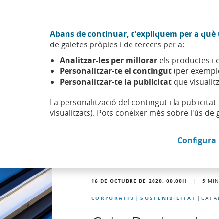
Anar al contingut central
Acció CABK (Obre en finestra nova)
Abans de continuar, t'expliquem per a què u
Sobre nosaltres
de galetes pròpies i de tercers per a:
Caixabank (Anar a Inici)
Analitzar-les per millorar
els productes i e
Actualitat
Noticies
Personalitzar-te el contingut
(per exemple
Personalitzar-te la publicitat
que visualitz
La personalització del contingut i la publicita
visualitzats). Pots conèixer més sobre l'ús de 
Configura 
16 DE OCTUBRE DE 2020, 00:00
H
|
5
MIN
CORPORATIU
SOSTENIBILITAT
CATA