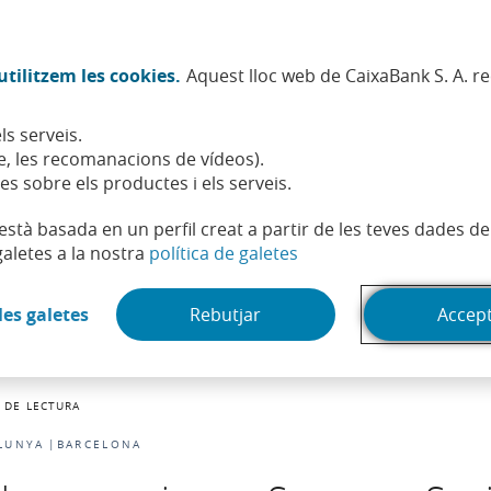
Twitter (Obre en finestra nova)
Facebook (Obre en finestra no
Instagram (Obre en finest
Linkedin (Obre en fin
Youtube (Obre en
Spotify (Obre
TikTok (
What
tilitzem les cookies.
Aquest lloc web de CaixaBank S. A. r
Sostenibilitat
Accionistes i inversors
Persones
ls serveis.
, les recomanacions de vídeos).
es sobre els productes i els serveis.
t està basada en un perfil creat a partir de les teves dades 
(Obre en finestra nova)
galetes a la nostra
política de galetes
(Obre en finestra nova)
les galetes
Rebutjar
Accep
 DE LECTURA
LUNYA
BARCELONA