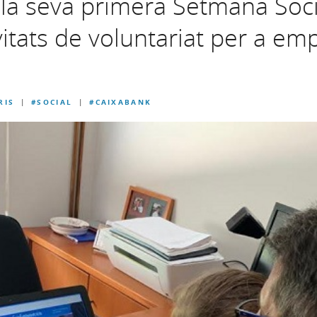
 la seva primera Setmana Socia
itats de voluntariat per a empl
RIS
#SOCIAL
#CAIXABANK
|
|