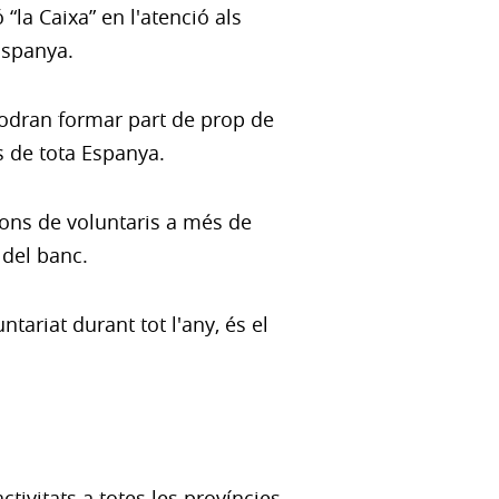
 “la Caixa” en l'atenció als
Espanya.
 podran formar part de prop de
s de tota Espanya.
ions de voluntaris a més de
 del banc.
tariat durant tot l'any, és el
tivitats a totes les províncies