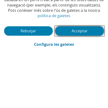
milions de clients digitals
navegació (per exemple, els continguts visualitzats).
Pots conèixer més sobre l'ús de galetes a la nostra
#TECNOLOGIA
#CAIXABANK NOW
#BANCA
|
|
(Obre en finestra no
política de galetes
ONLINE
#BANCA MÒBIL
#NOVES
|
|
TECNOLOGIES
#CLIENTS
#CAIXABANK NOW
|
|
APP
#DIGITALITZACIÓ
|
|
Rebutjar
Acceptar
##AMBTUMÉSQUEMAI
(Obre en finestra
Configura les galetes