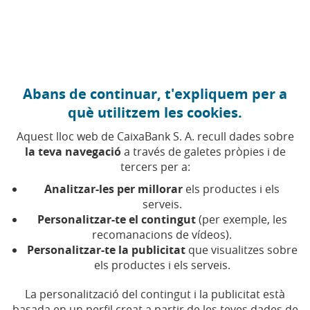
Anar al contingut central
Caixabank (Anar a Inici)
Abans de continuar, t'expliquem per a
què utilitzem les cookies.
Aquest lloc web de CaixaBank S. A. recull dades sobre
la teva navegació
a través de galetes pròpies i de
tercers per a:
14 DE JULIOL DE 2020, 00:00
H
|
3
MIN DE LECTURA
Analitzar-les per millorar
els productes i els
INNOVACIÓ
PRODUCTES FINANCERS
serveis.
NACIONAL
BARCELONA
Personalitzar-te el contingut
(per exemple, les
recomanacions de vídeos).
Personalitzar-te la publicitat
que visualitzes sobre
CaixaBank aconsegueix un
els productes i els serveis.
rècord històric amb 7
La personalització del contingut i la publicitat està
basada en un perfil creat a partir de les teves dades de