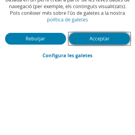
sostenible d'un mitjà de
navegació (per exemple, els continguts visualitzats).
comunicació a Espanya
Pots conèixer més sobre l'ús de galetes a la nostra
(Obre en finestra no
política de galetes
#BANCA SOSTENIBLE
#PRÈSTEC
|
|
#SOSTENIBILITAT
#BANCA RESPONSABLE
|
Rebutjar
Acceptar
(Obre en finestra
Configura les galetes