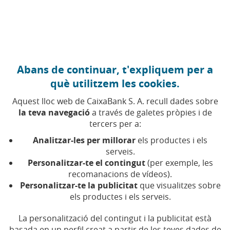
Anar al contingut central
Caixabank (Anar a Inici)
Abans de continuar, t'expliquem per a
què utilitzem les cookies.
Aquest lloc web de CaixaBank S. A. recull dades sobre
la teva navegació
a través de galetes pròpies i de
tercers per a:
03 DE JUNY DE 2021, 00:00
H
|
3
MIN DE LECTURA
Analitzar-les per millorar
els productes i els
CORPORATIU
SOSTENIBILITAT
serveis.
CATALUNYA
BARCELONA
Personalitzar-te el contingut
(per exemple, les
recomanacions de vídeos).
Personalitzar-te la publicitat
que visualitzes sobre
Atresmedia formalitza el
els productes i els serveis.
primer finançament
La personalització del contingut i la publicitat està
basada en un perfil creat a partir de les teves dades de