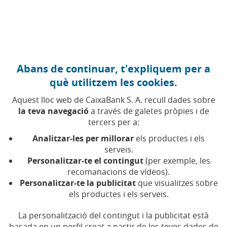
Anar al contingut central
Caixabank (Anar a Inici)
Abans de continuar, t'expliquem per a
Fullet de base de valors no
què utilitzem les cookies.
participatius
Aquest lloc web de CaixaBank S. A. recull dades sobre
la teva navegació
a través de galetes pròpies i de
tercers per a:
Data
Document
Analitzar-les per millorar
els productes i els
serveis.
Personalitzar-te el contingut
(per exemple, les
2026
Fullet de base de valors no
recomanacions de vídeos).
(Obre en finestra n
participatius 2026
Personalitzar-te la publicitat
que visualitzes sobre
(PDF, 1,48 MB) - Disponible
els productes i els serveis.
en castellà
La personalització del contingut i la publicitat està
2025
Fullet de base de valors no
basada en un perfil creat a partir de les teves dades de